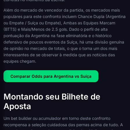
Além do mercado de vencedor da partida, os mercados mais
populares para este confronto incluem Chance Dupla (Argentina
ou Empate / Suíça ou Empate), Ambas as Equipes Marcam
(BTTS) e Mais/Menos de 2.5 gols. Dado o perfil de alta
pontuação da Argentina na fase eliminatória e o histórico
defensivo de poucos eventos da Suíça, há uma divisão genuína
de opinião no mercado de totais, o que o torna um dos mais
interessantes de se observar à medida que as notícias das
equipes chegam.
Comparar Odds para Argentina vs Suíça
Montando seu Bilhete de
Aposta
Um bet builder ou acumulador em torno deste confronto
recompensa a seleção cuidadosa das pernas acima de tudo. A