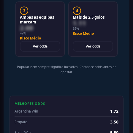
3
4
Ambas as equipas
Mais de 2.5 golos
1.11
marcam
2.00
62%
49%
Risco Médio
Risco Médio
Ver odds
Ver odds
Popular nem sempre significa lucrativo. Compare odds antes de
apostar.
MELHORES ODDS
1.72
Argentina Win
3.50
Empate
5.50
Suíça Win