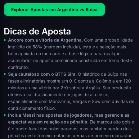
Explorar Apostas em Argentina vs Suíça
Dicas de Aposta
Ancore com a vitória da Argentina.
Com uma probabilidade
implícita de 58% (margem incluída), esta é a seleção mais
bem apoiada no mercado e a base lógica para qualquer
acumulador ou aposta combinada construída em torno deste
confronto.
Seja cauteloso com o BTTS Sim.
O histórico da Suíça nas
fases eliminatórias mostra um 0-0 contra a Colômbia em 120
minutos e uma vitória por 2-0 sobre a Argélia. Sua produção
ofensiva cai drasticamente em jogos de alto risco,
especialmente com Manzambi, Vargas e Sow com dúvidas de
condicionamento físico.
Inclua Messi nas apostas de jogadores, mas gerencie as
expectativas em relação aos pênaltis.
Ele marcou oito gols e
é o ponto focal das bolas paradas, mas também perdeu dois
pênaltis neste torneio, então as pernas de primeiro marcador