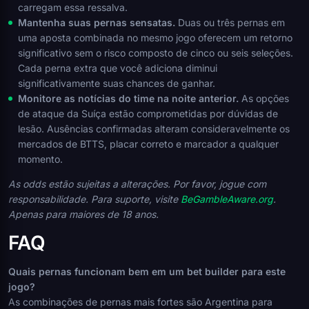
carregam essa ressalva.
Mantenha suas pernas sensatas.
Duas ou três pernas em
uma aposta combinada no mesmo jogo oferecem um retorno
significativo sem o risco composto de cinco ou seis seleções.
Cada perna extra que você adiciona diminui
significativamente suas chances de ganhar.
Monitore as notícias do time na noite anterior.
As opções
de ataque da Suíça estão comprometidas por dúvidas de
lesão. Ausências confirmadas alteram consideravelmente os
mercados de BTTS, placar correto e marcador a qualquer
momento.
As odds estão sujeitas a alterações. Por favor, jogue com
responsabilidade. Para suporte, visite
BeGambleAware.org
.
Apenas para maiores de 18 anos.
FAQ
Quais pernas funcionam bem em um bet builder para este
jogo?
As combinações de pernas mais fortes são Argentina para