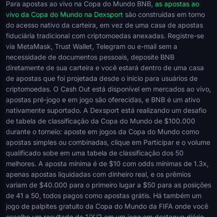
Para apostas ao vivo na Copa do Mundo BNB,
as apostas ao
vivo da Copa do Mundo na Dexsport
são construídas em torno
do acesso nativo da carteira, em vez de uma casa de apostas
fiduciária tradicional com criptomoedas anexadas. Registre-se
via MetaMask, Trust Wallet, Telegram ou e-mail sem a
necessidade de documentos pessoais, deposite BNB
diretamente de sua carteira e você estará dentro de uma casa
de apostas que foi projetada desde o início para usuários de
criptomoedas. O Cash Out está disponível em mercados ao vivo,
apostas pré-jogo e em jogo são oferecidas, e BNB é um ativo
nativamente suportado. A Dexsport está realizando um desafio
de tabela de classificação da Copa do Mundo de $100.000
durante o torneio: aposte em jogos da Copa do Mundo como
apostas simples ou combinadas, clique em Participar e o volume
qualificado sobe em uma tabela de classificação dos 50
melhores. A aposta mínima é de $10 com odds mínimas de 1.3x,
apenas apostas liquidadas com dinheiro real, e os prêmios
variam de $40.000 para o primeiro lugar a $50 para as posições
de 41 a 50, todos pagos como apostas grátis. Há também um
jogo de palpites gratuito da Copa do Mundo da FIFA onde você
escolhe um resultado de 1/X/2 em um jogo em destaque diário,