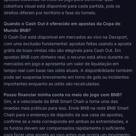
cobertura visual está disponível para cada partida, pois os
direitos diferem por território e fase do torneio.
Quando o Cash Out é oferecido em apostas da Copa do
Mundo BNB?
O Cash Out está disponível em mercados ao vivo na Dexsport,
com uma exclusão fundamental: apostas feitas usando a aposta
grátis de boas-vindas não são elegíveis para Cash Out. Em
apostas BNB com dinheiro real, o recurso está ativo durante os
mercados em jogo e apresenta um valor de liquidação em
tempo real com base nas odds atuais. A disponibilidade também
pode ser suspensa brevemente em torno de gols ou incidentes
importantes enquanto as odds são recalculadas.
Posso financiar minha conta no meio do jogo com BNB?
Sim, e a velocidade da BNB Smart Chain a torna uma das
moedas mais práticas para isso. Envie BNB na rede BNB Smart
Chain para o endereço de depósito da sua casa de apostas,
confirme se a rede corresponde em ambas as extremidades, e
os fundos devem ser compensados rapidamente o suficiente
para fazer uma aposta ao vivo antes que ocorra um movimento