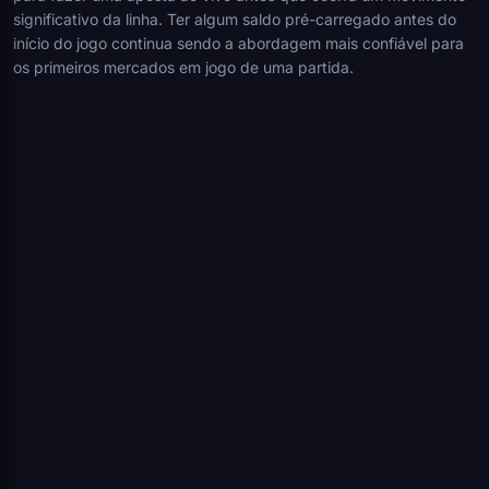
significativo da linha. Ter algum saldo pré-carregado antes do
início do jogo continua sendo a abordagem mais confiável para
os primeiros mercados em jogo de uma partida.