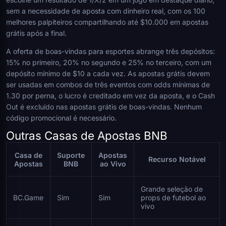
sem a necessidade de aposta com dinheiro real, com os 100
melhores palpiteiros compartilhando até $10.000 em apostas
grátis após a final.
A oferta de boas-vindas para esportes abrange três depósitos:
15% no primeiro, 20% no segundo e 25% no terceiro, com um
depósito mínimo de $10 a cada vez. As apostas grátis devem
ser usadas em combos de três eventos com odds mínimas de
1.30 por perna, o lucro é creditado em vez da aposta, e o Cash
Out é excluído nas apostas grátis de boas-vindas. Nenhum
código promocional é necessário.
Outras Casas de Apostas BNB
Casa de
Suporte
Apostas
Recurso Notável
Apostas
BNB
ao Vivo
Grande seleção de
BC.Game
Sim
Sim
props de futebol ao
vivo