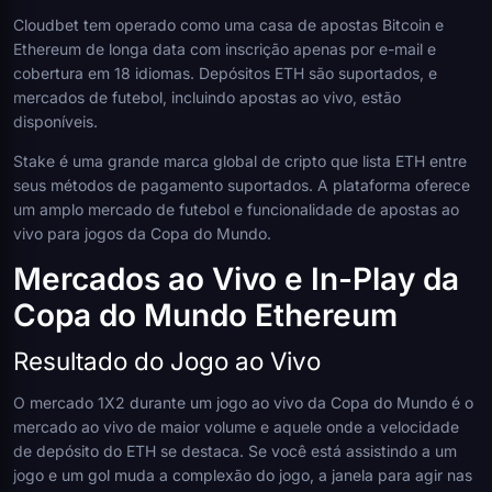
Cloudbet tem operado como uma casa de apostas Bitcoin e
Ethereum de longa data com inscrição apenas por e-mail e
cobertura em 18 idiomas. Depósitos ETH são suportados, e
mercados de futebol, incluindo apostas ao vivo, estão
disponíveis.
Stake é uma grande marca global de cripto que lista ETH entre
seus métodos de pagamento suportados. A plataforma oferece
um amplo mercado de futebol e funcionalidade de apostas ao
vivo para jogos da Copa do Mundo.
Mercados ao Vivo e In-Play da
Copa do Mundo Ethereum
Resultado do Jogo ao Vivo
O mercado 1X2 durante um jogo ao vivo da Copa do Mundo é o
mercado ao vivo de maior volume e aquele onde a velocidade
de depósito do ETH se destaca. Se você está assistindo a um
jogo e um gol muda a complexão do jogo, a janela para agir nas