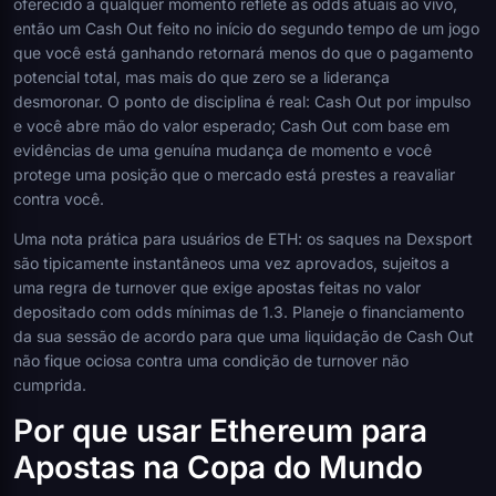
oferecido a qualquer momento reflete as odds atuais ao vivo,
então um Cash Out feito no início do segundo tempo de um jogo
que você está ganhando retornará menos do que o pagamento
potencial total, mas mais do que zero se a liderança
desmoronar. O ponto de disciplina é real: Cash Out por impulso
e você abre mão do valor esperado; Cash Out com base em
evidências de uma genuína mudança de momento e você
protege uma posição que o mercado está prestes a reavaliar
contra você.
Uma nota prática para usuários de ETH: os saques na Dexsport
são tipicamente instantâneos uma vez aprovados, sujeitos a
uma regra de turnover que exige apostas feitas no valor
depositado com odds mínimas de 1.3. Planeje o financiamento
da sua sessão de acordo para que uma liquidação de Cash Out
não fique ociosa contra uma condição de turnover não
cumprida.
Por que usar Ethereum para
Apostas na Copa do Mundo