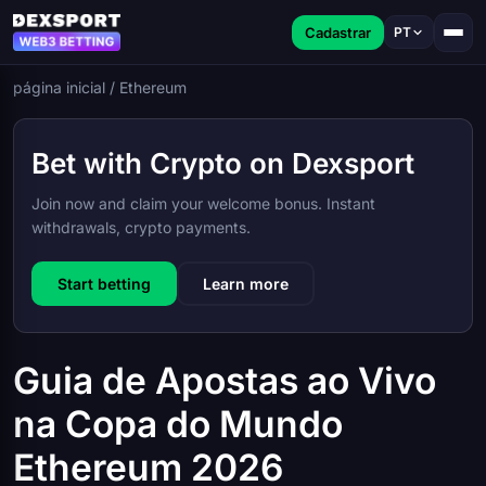
Cadastrar
PT
página inicial
/
Ethereum
Bet with Crypto on Dexsport
Join now and claim your welcome bonus. Instant
withdrawals, crypto payments.
Start betting
Learn more
Guia de Apostas ao Vivo
na Copa do Mundo
Ethereum 2026