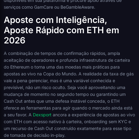
disponíveis em sua plataforma e procure apoio através de
serviços como GamCare ou BeGambleAware.
Aposte com Inteligência,
Aposte Rápido com ETH em
2026
A combinação de tempos de confirmação rápidos, ampla
aceitação de operadores e profunda infraestrutura de carteira
do Ethereum o torna uma das moedas mais práticas para
apostas ao vivo na Copa do Mundo. A realidade da taxa de gás
vale a pena gerenciar, mas é uma variável conhecida e
previsível, não um risco oculto. Seja você aproveitando uma
mudança de momento no segundo tempo ou garantindo um
Cash Out antes que uma defesa instável conceda, o ETH
oferece as ferramentas para agir quando o mercado ainda está
a seu favor. A
Dexsport
ancora a experiência de apostas ao vivo
com ETH com acesso nativo à carteira, onboarding sem KYC e
um recurso de Cash Out construído exatamente para esse tipo
de tomada de decisão in-play.