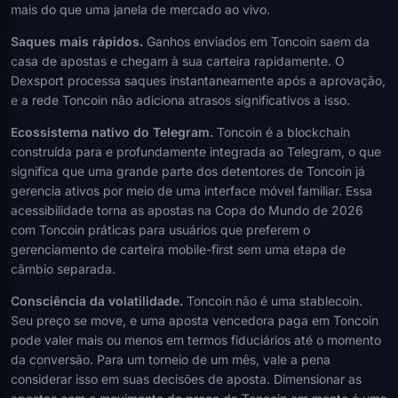
mais do que uma janela de mercado ao vivo.
Saques mais rápidos.
Ganhos enviados em Toncoin saem da
casa de apostas e chegam à sua carteira rapidamente. O
Dexsport processa saques instantaneamente após a aprovação,
e a rede Toncoin não adiciona atrasos significativos a isso.
Ecossistema nativo do Telegram.
Toncoin é a blockchain
construída para e profundamente integrada ao Telegram, o que
significa que uma grande parte dos detentores de Toncoin já
gerencia ativos por meio de uma interface móvel familiar. Essa
acessibilidade torna as apostas na Copa do Mundo de 2026
com Toncoin práticas para usuários que preferem o
gerenciamento de carteira mobile-first sem uma etapa de
câmbio separada.
Consciência da volatilidade.
Toncoin não é uma stablecoin.
Seu preço se move, e uma aposta vencedora paga em Toncoin
pode valer mais ou menos em termos fiduciários até o momento
da conversão. Para um torneio de um mês, vale a pena
considerar isso em suas decisões de aposta. Dimensionar as