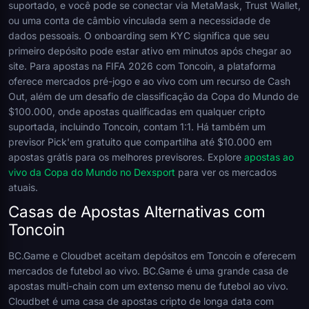
suportado, e você pode se conectar via MetaMask, Trust Wallet,
ou uma conta de câmbio vinculada sem a necessidade de
dados pessoais. O onboarding sem KYC significa que seu
primeiro depósito pode estar ativo em minutos após chegar ao
site. Para apostas na FIFA 2026 com Toncoin, a plataforma
oferece mercados pré-jogo e ao vivo com um recurso de Cash
Out, além de um desafio de classificação da Copa do Mundo de
$100.000, onde apostas qualificadas em qualquer cripto
suportada, incluindo Toncoin, contam 1:1. Há também um
previsor Pick'em gratuito que compartilha até $10.000 em
apostas grátis para os melhores previsores. Explore
apostas ao
vivo da Copa do Mundo no Dexsport
para ver os mercados
atuais.
Casas de Apostas Alternativas com
Toncoin
BC.Game e Cloudbet aceitam depósitos em Toncoin e oferecem
mercados de futebol ao vivo. BC.Game é uma grande casa de
apostas multi-chain com um extenso menu de futebol ao vivo.
Cloudbet é uma casa de apostas cripto de longa data com