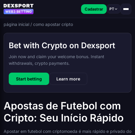
Cadastrar
PT
página inicial
/
como apostar cripto
Bet with Crypto on Dexsport
Join now and claim your welcome bonus. Instant
withdrawals, crypto payments.
Start betting
Learn more
Apostas de Futebol com
Cripto: Seu Início Rápido
Apostar em futebol com criptomoeda é mais rápido e privado do