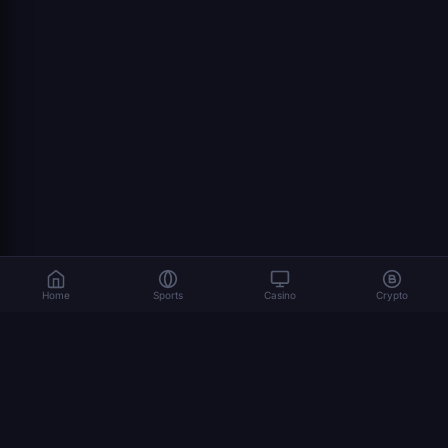
Home
Sports
Casino
Crypto
As apostas envolvem riscos. Jogue de forma responsável. 18+
© 2026 Dexsport. Todos os direitos reservados.