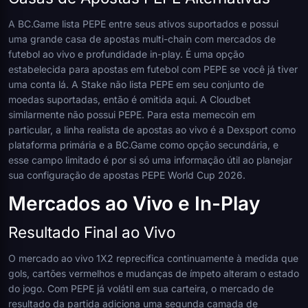
A BC.Game lista PEPE entre seus ativos suportados e possui
uma grande casa de apostas multi-chain com mercados de
futebol ao vivo e profundidade in-play. É uma opção
estabelecida para apostas em futebol com PEPE se você já tiver
uma conta lá. A Stake não lista PEPE em seu conjunto de
moedas suportadas, então é omitida aqui. A Cloudbet
similarmente não possui PEPE. Para esta memecoin em
particular, a linha realista de apostas ao vivo é a Dexsport como
plataforma primária e a BC.Game como opção secundária, e
esse campo limitado é por si só uma informação útil ao planejar
sua configuração de apostas PEPE World Cup 2026.
Mercados ao Vivo e In-Play
Resultado Final ao Vivo
O mercado ao vivo 1X2 reprecifica continuamente à medida que
gols, cartões vermelhos e mudanças de ímpeto alteram o estado
do jogo. Com PEPE já volátil em sua carteira, o mercado de
resultado da partida adiciona uma segunda camada de