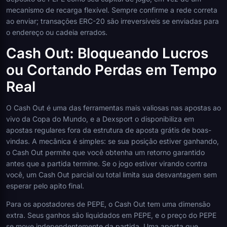
mecanismo de recarga flexível. Sempre confirme a rede correta
ao enviar; transações ERC-20 são irreversíveis se enviadas para
o endereço ou cadeia errados.
Cash Out: Bloqueando Lucros
ou Cortando Perdas em Tempo
Real
O Cash Out é uma das ferramentas mais valiosas nas apostas ao
vivo da Copa do Mundo, e a Dexsport o disponibiliza em
apostas regulares fora da estrutura de aposta grátis de boas-
vindas. A mecânica é simples: se sua posição estiver ganhando,
o Cash Out permite que você obtenha um retorno garantido
antes que a partida termine. Se o jogo estiver virando contra
você, um Cash Out parcial ou total limita sua desvantagem sem
esperar pelo apito final.
Para os apostadores de PEPE, o Cash Out tem uma dimensão
extra. Seus ganhos são liquidados em PEPE, e o preço do PEPE
se move independentemente da partida. Uma aposta que