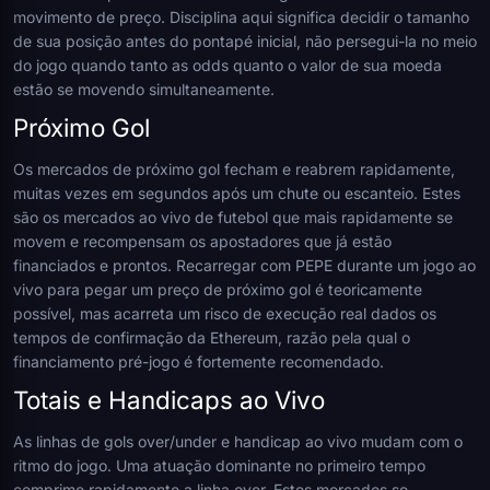
movimento de preço. Disciplina aqui significa decidir o tamanho
de sua posição antes do pontapé inicial, não persegui-la no meio
do jogo quando tanto as odds quanto o valor de sua moeda
estão se movendo simultaneamente.
Próximo Gol
Os mercados de próximo gol fecham e reabrem rapidamente,
muitas vezes em segundos após um chute ou escanteio. Estes
são os mercados ao vivo de futebol que mais rapidamente se
movem e recompensam os apostadores que já estão
financiados e prontos. Recarregar com PEPE durante um jogo ao
vivo para pegar um preço de próximo gol é teoricamente
possível, mas acarreta um risco de execução real dados os
tempos de confirmação da Ethereum, razão pela qual o
financiamento pré-jogo é fortemente recomendado.
Totais e Handicaps ao Vivo
As linhas de gols over/under e handicap ao vivo mudam com o
ritmo do jogo. Uma atuação dominante no primeiro tempo
comprime rapidamente a linha over. Estes mercados se