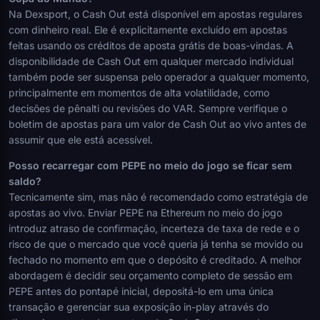
Na Dexsport, o Cash Out está disponível em apostas regulares
com dinheiro real. Ele é explicitamente excluído em apostas
feitas usando os créditos de aposta grátis de boas-vindas. A
disponibilidade de Cash Out em qualquer mercado individual
também pode ser suspensa pelo operador a qualquer momento,
principalmente em momentos de alta volatilidade, como
decisões de pênalti ou revisões do VAR. Sempre verifique o
boletim de apostas para um valor de Cash Out ao vivo antes de
assumir que ele está acessível.
Posso recarregar com PEPE no meio do jogo se ficar sem
saldo?
Tecnicamente sim, mas não é recomendado como estratégia de
apostas ao vivo. Enviar PEPE na Ethereum no meio do jogo
introduz atraso de confirmação, incerteza de taxa de rede e o
risco de que o mercado que você queria já tenha se movido ou
fechado no momento em que o depósito é creditado. A melhor
abordagem é decidir seu orçamento completo de sessão em
PEPE antes do pontapé inicial, depositá-lo em uma única
transação e gerenciar sua exposição in-play através do