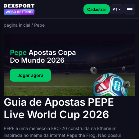
Cadastrar
PT
página inicial
/
Pepe
Pepe
Apostas Copa
Do Mundo 2026
Jogar agora
Guia de Apostas PEPE
Live World Cup 2026
PEPE é uma memecoin ERC-20 construída na Ethereum,
inspirada no meme da internet Pepe the Frog. Não possui