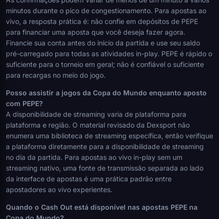
minutos durante o pico de congestionamento. Para apostas ao
vivo, a resposta prática é: não confie em depósitos de PEPE
para financiar uma aposta que você deseja fazer agora.
Financie sua conta antes do início da partida e use seu saldo
pré-carregado para todas as atividades in-play. PEPE é rápido o
suficiente para o torneio em geral; não é confiável o suficiente
para recargas no meio do jogo.
Posso assistir a jogos da Copa do Mundo enquanto aposto
com PEPE?
A disponibilidade de streaming varia de plataforma para
plataforma e região. O material revisado da Dexsport não
enumera uma biblioteca de streaming específica, então verifique
a plataforma diretamente para a disponibilidade de streaming
no dia da partida. Para apostas ao vivo in-play sem um
streaming nativo, uma fonte de transmissão separada ao lado
da interface de apostas é uma prática padrão entre
apostadores ao vivo experientes.
Quando o Cash Out está disponível nas apostas PEPE na
Copa do Mundo?