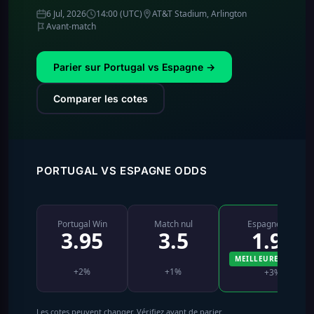
6 Jul, 2026
14:00 (UTC)
AT&T Stadium, Arlington
Avant-match
Parier sur Portugal vs Espagne →
Comparer les cotes
PORTUGAL VS ESPAGNE ODDS
Portugal Win
Match nul
Espagne Win
3.95
3.5
1.95
MEILLEURES COTES
+2%
+1%
+3%
Les cotes peuvent changer. Vérifiez avant de parier.