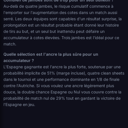
Au-delà de quatre jambes, le risque cumulatif commence à
l'emporter sur l'augmentation des cotes dans un match aussi
serré. Les deux équipes sont capables d'un résultat surprise, la
prolongation est un résultat probable étant donné leur histoire
de tirs au but, et un seul but inattendu peut défaire un
accumulateur à cotes élevées. Trois jambes est l'idéal pour ce
match.
Quelle sélection est l'ancre la plus sûre pour un
accumulateur ?
L'Espagne gagnante est l'ancre la plus forte, soutenue par une
probabilité implicite de 51% (marge incluse), quatre clean sheets
dans le tournoi et une performance dominante en 1/8 de finale
contre l'Autriche. Si vous voulez une ancre légèrement plus
douce, la double chance Espagne ou Nul vous couvre contre la
probabilité de match nul de 29% tout en gardant la victoire de
l'Espagne en jeu.