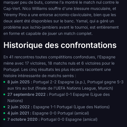
marquer peu de buts, comme l'a montré le match nul contre le
Cap-Vert. Nico Williams souffre d'une blessure musculaire, et
Yéremy Pino a une entorse acromio-claviculaire, bien que les
deux aient été disponibles sur le banc. Yamal, qui a géré un
problème aux ischio-jambiers avant le tournoi, est entièrement
en forme et capable de jouer un match complet.
Historique des confrontations
En 41 rencontres toutes compétitions confondues, l'Espagne
mène avec 17 victoires, 18 matchs nuls et 6 victoires pour le
Portugal. Les cinq résultats les plus récents racontent une
histoire intéressante de matchs serrés :
8 juin 2025 :
Portugal 2-2 Espagne (a.p.), Portugal gagne 5-3
aux tirs au but (finale de l'UEFA Nations League, Munich)
27 septembre 2022 :
Portugal 0-1 Espagne (Ligue des
Nations)
2 juin 2022 :
Espagne 1-1 Portugal (Ligue des Nations)
4 juin 2021 :
Espagne 0-0 Portugal (amical)
7 octobre 2020 :
Portugal 0-0 Espagne (amical)