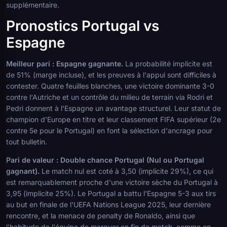
supplémentaire.
Pronostics Portugal vs
Espagne
Meilleur pari : Espagne gagnante.
La probabilité implicite est
de 51% (marge incluse), et les preuves à l'appui sont difficiles à
contester. Quatre feuilles blanches, une victoire dominante 3-0
contre l'Autriche et un contrôle du milieu de terrain via Rodri et
Pedri donnent à l'Espagne un avantage structurel. Leur statut de
champion d'Europe en titre et leur classement FIFA supérieur (2e
contre 5e pour le Portugal) en font la sélection d'ancrage pour
tout bulletin.
Pari de valeur : Double chance Portugal (Nul ou Portugal
gagnant).
Le match nul est coté à 3,50 (implicite 29%), ce qui
est remarquablement proche d'une victoire sèche du Portugal à
3,95 (implicite 25%). Le Portugal a battu l'Espagne 5-3 aux tirs
au but en finale de l'UEFA Nations League 2025, leur dernière
rencontre, et la menace de penalty de Ronaldo, ainsi que
l'habitude de l'équipe de marquer en fin de match, comme en