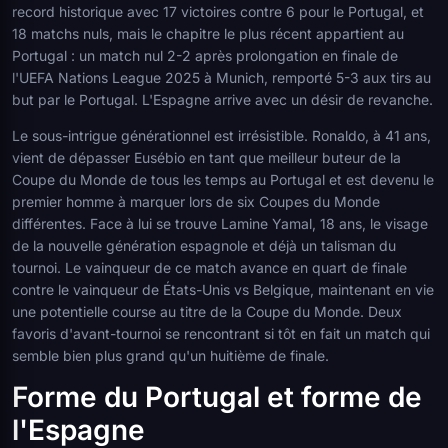
record historique avec 17 victoires contre 6 pour le Portugal, et
18 matchs nuls, mais le chapitre le plus récent appartient au
Portugal : un match nul 2-2 après prolongation en finale de
l'UEFA Nations League 2025 à Munich, remporté 5-3 aux tirs au
but par le Portugal. L'Espagne arrive avec un désir de revanche.
Le sous-intrigue générationnel est irrésistible. Ronaldo, à 41 ans,
vient de dépasser Eusébio en tant que meilleur buteur de la
Coupe du Monde de tous les temps au Portugal et est devenu le
premier homme à marquer lors de six Coupes du Monde
différentes. Face à lui se trouve Lamine Yamal, 18 ans, le visage
de la nouvelle génération espagnole et déjà un talisman du
tournoi. Le vainqueur de ce match avance en quart de finale
contre le vainqueur de États-Unis vs Belgique, maintenant en vie
une potentielle course au titre de la Coupe du Monde. Deux
favoris d'avant-tournoi se rencontrant si tôt en fait un match qui
semble bien plus grand qu'un huitième de finale.
Forme du Portugal et forme de
l'Espagne