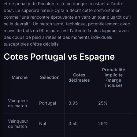
et de penalty de Ronaldo reste un danger constant à l'autre
bout. Le superordinateur Opta a décrit cette confrontation
comme "une rencontre éprouvante arrivant un tour plus tôt qu'il
ne le devrait". Un match serré, technique, potentiellement avec
moins de buts en 90 minutes est l'attente la plus logique, avec
des coups de pied arrêtés et des moments individuels
susceptibles d'être décisifs.
Cotes Portugal vs Espagne
Probabilité
Cotes
implicite
Marché
Sélection
décimales
(marge
incluse)
Vainqueur
Portugal
3.95
25%
du match
Vainqueur
Nul
3.50
29%
du match