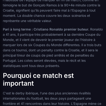
témoigne le but de Gonçalo Ramos à la 90+4e minute contre la
Croatie, signifient qu'ils peuvent faire mal à l'Espagne à tout
moment. La double chance couvre les deux scénarios et
représente une véritable valeur.
Pari à long terme : Cristiano Ronaldo premier buteur.
Ronaldo
a 41 ans, il participe très probablement à sa dernière Coupe du
Monde, et il vient de devenir le premier joueur de l'histoire à
marquer lors de six Coupes du Monde différentes. Il a trois buts
dans ce tournoi, dont un penalty contre la Croatie, et il sera le
principal tireur de coups de pied arrêtés et de penalties du
Portugal. Les cotes seront élevées, mais le récit et les
statistiques sont tous deux présents.
Pourquoi ce match est
important
C'est le derby ibérique, l'une des plus anciennes rivalités
internationales du football, les deux pays partageant une
frontière et 41 rencontres dans leur histoire. L'Espagne mène ce