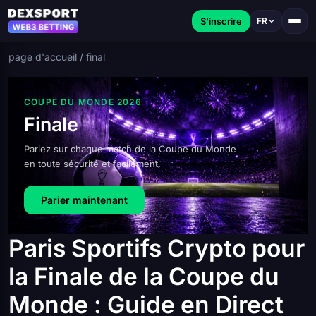
S'inscrire
FR
page d'accueil
/
final
COUPE DU MONDE 2026
Finale
Pariez sur chaque match de la Coupe du Monde
en toute sécurité et facilement.
Parier maintenant
Paris Sportifs Crypto pour
la Finale de la Coupe du
Monde : Guide en Direct