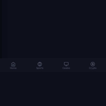
Home
Sports
Casino
Crypto
Le jeu implique des risques. Jouez de manière responsable. 18+
© 2026 Dexsport. Tous droits réservés.
NAVIGATION