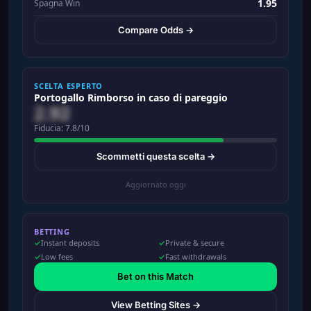
1.95
Spagna Win
Compare Odds →
SCELTA ESPERTO
Portogallo Rimborso in caso di pareggio
2.92
Fiducia: 7.8/10
Scommetti questa scelta →
Aggiornato oggi
BETTING
Instant deposits
Private & secure
Low fees
Fast withdrawals
Bet on this Match
View Betting Sites →