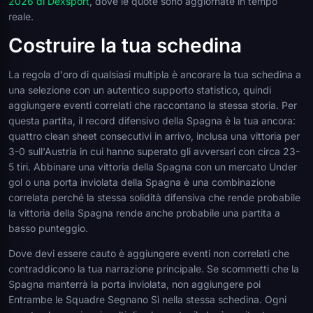
2026 di Dexsport
, dove le quote sono aggiornate in tempo
reale.
Costruire la tua schedina
La regola d'oro di qualsiasi multipla è ancorare la tua schedina a
una selezione con un autentico supporto statistico, quindi
aggiungere eventi correlati che raccontano la stessa storia. Per
questa partita, il record difensivo della Spagna è la tua ancora:
quattro clean sheet consecutivi in arrivo, inclusa una vittoria per
3-0 sull'Austria in cui hanno superato gli avversari con circa 23-
5 tiri. Abbinare una vittoria della Spagna con un mercato Under
gol o una porta inviolata della Spagna è una combinazione
correlata perché la stessa solidità difensiva che rende probabile
la vittoria della Spagna rende anche probabile una partita a
basso punteggio.
Dove devi essere cauto è aggiungere eventi non correlati che
contraddicono la tua narrazione principale. Se scommetti che la
Spagna manterrà la porta inviolata, non aggiungere poi
Entrambe le Squadre Segnano Sì nella stessa schedina. Ogni