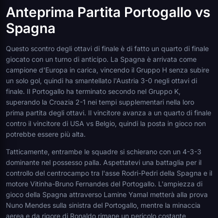
Anteprima Partita Portogallo vs
Spagna
Questo scontro degli ottavi di finale è di fatto un quarto di finale
giocato con un turno di anticipo. La Spagna è arrivata come
campione d'Europa in carica, vincendo il Gruppo H senza subire
un solo gol, quindi ha smantellato l'Austria 3-0 negli ottavi di
finale. Il Portogallo ha terminato secondo nel Gruppo K,
superando la Croazia 2-1 nei tempi supplementari nella loro
prima partita degli ottavi. Il vincitore avanza a un quarto di finale
contro il vincitore di USA vs Belgio, quindi la posta in gioco non
potrebbe essere più alta.
Tatticamente, entrambe le squadre si schierano con un 4-3-3
dominante nel possesso palla. Aspettatevi una battaglia per il
controllo del centrocampo tra l'asse Rodri-Pedri della Spagna e il
motore Vitinha-Bruno Fernandes del Portogallo. L'ampiezza di
gioco della Spagna attraverso Lamine Yamal metterà alla prova
Nuno Mendes sulla sinistra del Portogallo, mentre la minaccia
aerea e da rigore di Ronaldo rimane un pericolo costante