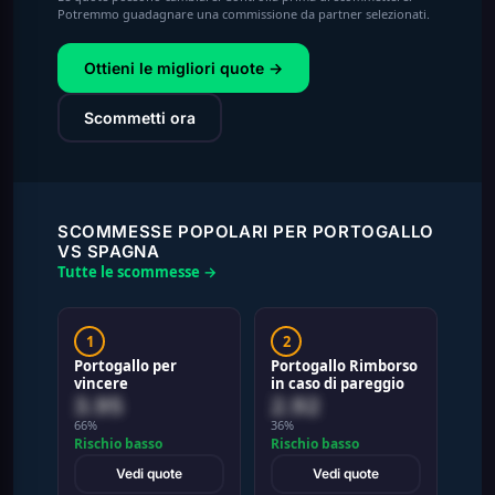
Potremmo guadagnare una commissione da partner selezionati.
Ottieni le migliori quote →
Scommetti ora
SCOMMESSE POPOLARI PER PORTOGALLO
VS SPAGNA
Tutte le scommesse →
1
2
Portogallo per
Portogallo Rimborso
vincere
in caso di pareggio
3.95
2.92
66%
36%
Rischio basso
Rischio basso
Vedi quote
Vedi quote