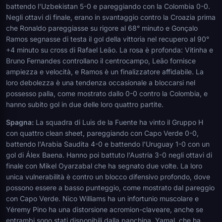
battendo l'Uzbekistan 5-0 e pareggiando con la Colombia 0-0.
Negli ottavi di finale, erano in svantaggio contro la Croazia prima
che Ronaldo pareggiasse su rigore al 68° minuto e Gonçalo
Ramos segnasse di testa il gol della vittoria nel recupero al 90°
+4 minuto su cross di Rafael Leão. La rosa è profonda: Vitinha e
Bruno Fernandes controllano il centrocampo, Leão fornisce
ampiezza e velocità, e Ramos è un finalizzatore affidabile. La
loro debolezza è una tendenza occasionale a bloccarsi nel
possesso palla, come mostrato dallo 0-0 contro la Colombia, e
hanno subito gol in due delle loro quattro partite.
Spagna:
La squadra di Luis de la Fuente ha vinto il Gruppo H
con quattro clean sheet, pareggiando con Capo Verde 0-0,
battendo l'Arabia Saudita 4-0 e battendo l'Uruguay 1-0 con un
gol di Álex Baena. Hanno poi battuto l'Austria 3-0 negli ottavi di
finale con Mikel Oyarzabal che ha segnato due volte. La loro
unica vulnerabilità è contro un blocco difensivo profondo, dove
possono essere a basso punteggio, come mostrato dal pareggio
con Capo Verde. Nico Williams ha un infortunio muscolare e
Yéremy Pino ha una distorsione acromion-claveare, anche se
entrambi sono stati disponibili dalla panchina. Yamal, che ha