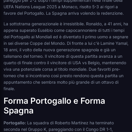
pareggio per 2-2 dopo i tempi supplementari nella finale della
UEFA Nations League 2025 a Monaco, risolto 5-3 ai rigori a
favore del Portogallo. La Spagna arriva volendo la redenzione.
La sottotrama generazionale è irresistibile. Ronaldo, a 41 anni, ha
appena superato Eusébio come capocannoniere di tutti i tempi
del Portogallo ai Mondiali ed è diventato il primo uomo a segnare
in sei diverse Coppe del Mondo. Di fronte a lui c'è Lamine Yamal,
18 anni, il volto della nuova generazione spagnola e già un
talismano del torneo. Il vincitore di questa partita avanza a un
quarto di finale contro il vincitore di USA vs Belgio, mantenendo
viva una potenziale corsa al titolo mondiale. Due favoriti pre-
torneo che si incontrano così presto rendono questa partita un
appuntamento che sembra molto più grande di un ottavo di
finale.
Forma Portogallo e Forma
Spagna
Portogallo:
La squadra di Roberto Martínez ha terminato
seconda nel Gruppo K, pareggiando con il Congo DR 1-1,