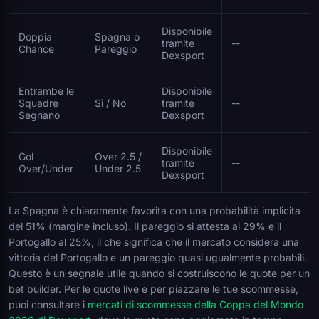
Disponibile
Doppia
Spagna o
tramite
--
Chance
Pareggio
Dexsport
Entrambe le
Disponibile
Squadre
Sì / No
tramite
--
Segnano
Dexsport
Disponibile
Gol
Over 2.5 /
tramite
--
Over/Under
Under 2.5
Dexsport
La Spagna è chiaramente favorita con una probabilità implicita
del 51% (margine incluso). Il pareggio si attesta al 29% e il
Portogallo al 25%, il che significa che il mercato considera una
vittoria del Portogallo e un pareggio quasi ugualmente probabili.
Questo è un segnale utile quando si costruiscono le quote per un
bet builder. Per le quote live e per piazzare le tue scommesse,
puoi consultare i
mercati di scommesse della Coppa del Mondo