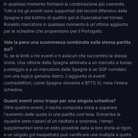
in qualsiasi momento formano la combinazione più coerente.
Tutti e tre gli eventi sono supportati dal record difensivo della
Spagna e dal bottino di quattro gol di Oyarzabal nel torneo.
Ronaldo marcatore in qualsiasi momento è un'ottima aggiunta
per le schedine che propendono per il Portogallo.
Vale la pena una scommessa combinata sulla stessa partita
qui?
Sì, se la limiti a tre eventi e ti assicuri che raccontino la stessa
storia. Una vittoria della Spagna abbinata a un mercato a basso
punteggio e a un marcatore della Spagna è un SGP correlato
con una logica genuina dietro. L'aggiunta di eventi
contraddittori, come Spagna vincente e BTTS Sì, mina l'intera
schedina.
Quanti eventi sono troppi per una singola schedina?
Oltre quattro eventi, il rischio composto inizia a superare
l'aumento delle quote in una partita così tesa. Entrambe le
squadre sono capaci di un risultato a sorpresa, i tempi
supplementari sono un esito possibile data la loro storia ai rigori,
e un singolo gol inaspettato può vanificare una multipla a quote