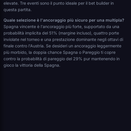
elevate. Tre eventi sono il punto ideale per il bet builder in
questa partita.
Quale selezione è l'ancoraggio più sicuro per una multipla?
Spagna vincente è l'ancoraggio più forte, supportato da una
probabilità implicita del 51% (margine incluso), quattro porte
inviolate nel torneo e una prestazione dominante negli ottavi di
finale contro l'Austria. Se desideri un ancoraggio leggermente
più morbido, la doppia chance Spagna o Pareggio ti copre
contro la probabilità di pareggio del 29% pur mantenendo in
gioco la vittoria della Spagna.