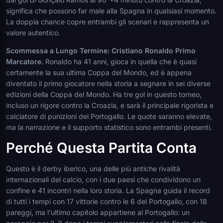
significa che possono far male alla Spagna in qualsiasi momento.
La doppia chance copre entrambi gli scenari e rappresenta un
valore autentico.
Scommessa a Lungo Termine: Cristiano Ronaldo Primo
Marcatore.
Ronaldo ha 41 anni, gioca in quella che è quasi
certamente la sua ultima Coppa del Mondo, ed è appena
diventato il primo giocatore nella storia a segnare in sei diverse
edizioni della Coppa del Mondo. Ha tre gol in questo torneo,
incluso un rigore contro la Croazia, e sarà il principale rigorista e
calciatore di punizioni del Portogallo. Le quote saranno elevate,
ma la narrazione e il supporto statistico sono entrambi presenti.
Perché Questa Partita Conta
Questo è il derby iberico, una delle più antiche rivalità
internazionali del calcio, con i due paesi che condividono un
confine e 41 incontri nella loro storia. La Spagna guida il record
di tutti i tempi con 17 vittorie contro le 6 del Portogallo, con 18
pareggi, ma l'ultimo capitolo appartiene al Portogallo: un