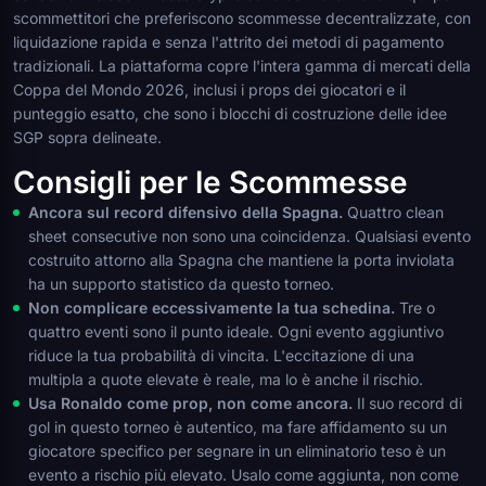
scommettitori che preferiscono scommesse decentralizzate, con
liquidazione rapida e senza l'attrito dei metodi di pagamento
tradizionali. La piattaforma copre l'intera gamma di mercati della
Coppa del Mondo 2026, inclusi i props dei giocatori e il
punteggio esatto, che sono i blocchi di costruzione delle idee
SGP sopra delineate.
Consigli per le Scommesse
Ancora sul record difensivo della Spagna.
Quattro clean
sheet consecutive non sono una coincidenza. Qualsiasi evento
costruito attorno alla Spagna che mantiene la porta inviolata
ha un supporto statistico da questo torneo.
Non complicare eccessivamente la tua schedina.
Tre o
quattro eventi sono il punto ideale. Ogni evento aggiuntivo
riduce la tua probabilità di vincita. L'eccitazione di una
multipla a quote elevate è reale, ma lo è anche il rischio.
Usa Ronaldo come prop, non come ancora.
Il suo record di
gol in questo torneo è autentico, ma fare affidamento su un
giocatore specifico per segnare in un eliminatorio teso è un
evento a rischio più elevato. Usalo come aggiunta, non come