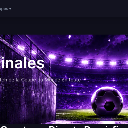
apes ▾
inales
tch de la Coupe du Monde en toute
.