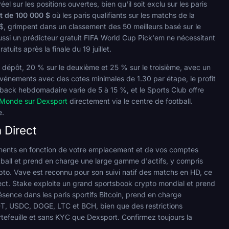
 sur les positions ouvertes, bien qu'il soit exclu sur les paris
t de 100 000 $
où les paris qualifiants sur les matchs de la
, grimpent dans un classement des 50 meilleurs basé sur le
aussi un prédicteur gratuit FIFA World Cup Pick'em ne nécessitant
uits après la finale du 19 juillet.
er dépôt, 20 % sur le deuxième et 25 % sur le troisième, avec un
 événements avec des cotes minimales de 1.30 par étape, le profit
hback hebdomadaire varie de 5 à 15 %, et le Sports Club offre
u Monde sur Dexsport
directement via le centre de football.
e.
 Direct
tinents en fonction de votre emplacement et de vos comptes
otball et prend en charge une large gamme d'actifs, y compris
o. Vave est reconnu pour son suivi natif des matchs en HD, ce
direct. Stake exploite un grand sportsbook crypto mondial et prend
nce dans les paris sportifs Bitcoin, prend en charge
SDT, USDC, DOGE, LTC et BCH, bien que des restrictions
tefeuille et sans KYC que Dexsport. Confirmez toujours la