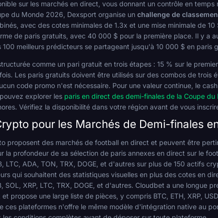
ible sur les marchés en direct, vous donnant un contrôle en temps réel
Coupe du Monde 2026, Dexsport organise un
challenge de classemen
nés, avec des cotes minimales de 1.3x et une mise minimale de 10 $
rme de paris gratuits, avec 40 000 $ pour la première place. Il y a 
 100 meilleurs prédicteurs se partageant jusqu'à 10 000 $ en paris grat
structurée comme un pari gratuit en trois étapes : 15 % sur le premi
is. Les paris gratuits doivent être utilisés sur des combos de trois
 Aucun code promo n'est nécessaire. Pour une valeur continue, le cas
 pouvez explorer les
paris en direct des demi-finales de la Coupe d
es. Vérifiez la disponibilité dans votre région avant de vous inscrir
rypto pour les Marchés de Demi-finales en
to proposent des marchés de football en direct et peuvent être per
r la profondeur de sa sélection de paris annexes en direct sur le fo
LTC, ADA, TON, TRX, DOGE, et d'autres sur plus de 150 actifs crypt
ieurs qui souhaitent des statistiques visuelles en plus des cotes en 
SOL, XRP, LTC, TRX, DOGE, et d'autres. Cloudbet a une longue prése
nt et propose une large liste de pièces, y compris BTC, ETH, XRP, U
e ces plateformes n'offre le même modèle d'intégration native au por
z les conditions complètes avant de déposer sur toute plateforme.