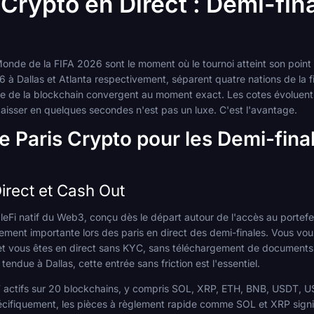
 Crypto en Direct : Demi-fin
nde de la FIFA 2026 sont le moment où le tournoi atteint son point le
26 à Dallas et Atlanta respectivement, séparent quatre nations de la fi
esse de la blockchain convergent au moment exact. Les cotes évolue
caisser en quelques secondes n'est pas un luxe. C'est l'avantage.
de Paris Crypto pour les Demi-fin
irect et Cash Out
Fi natif du Web3, conçu dès le départ autour de l'accès au portefeu
mement importante lors des paris en direct des demi-finales. Vous v
t vous êtes en direct sans KYC, sans téléchargement de documents e
endue à Dallas, cette entrée sans friction est l'essentiel.
 actifs sur 20 blockchains, y compris SOL, XRP, ETH, BNB, USDT, U
pécifiquement, les pièces à règlement rapide comme SOL et XRP signif