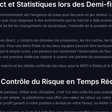
ct et Statistiques lors des Demi-f
vironnement est l'exigence de base pour les paris en jeu sérieux. La
ifie que vous réagissez à des événements que le marché a déjà évalués.
de lire les changements de dynamique, l'intensité de la pression et 
 en direct, y compris les données de possession, les tirs cadrés, les 
pto. Pour une demi-finale où les deux équipes peuvent être tactiqu
que le simple score. Les parieurs qui combinent l'observation du flux 
e une pression réelle par rapport à quand une période de possession
s matchs et les détails confirmés des lieux pour le M101 à Dallas et l
e Contrôle du Risque en Temps Rée
panique. Utilisé avec discipline, c'est l'un des outils les plus puiss
est simple : la plateforme vous offre une valeur de retour sur votre 
profit garanti si votre position a évolué en votre faveur, ou limiter 
st le suivant : le Cash Out doit être une décision planifiée à l'avance,