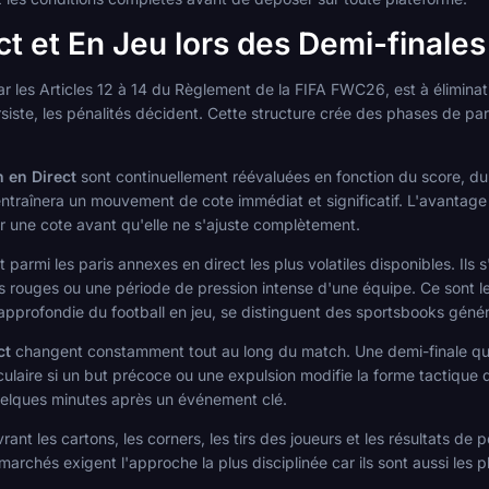
t et En Jeu lors des Demi-finales
ar les Articles 12 à 14 du Règlement de la FIFA FWC26, est à éliminati
persiste, les pénalités décident. Cette structure crée des phases de pa
 en Direct
sont continuellement réévaluées en fonction du score, du
raînera un mouvement de cote immédiat et significatif. L'avantage de 
ur une cote avant qu'elle ne s'ajuste complètement.
 parmi les paris annexes en direct les plus volatiles disponibles. Ils
 rouges ou une période de pression intense d'une équipe. Ce sont les
pprofondie du football en jeu, se distinguent des sportsbooks généra
ct
changent constamment tout au long du match. Une demi-finale qu
laire si un but précoce ou une expulsion modifie la forme tactique d
uelques minutes après un événement clé.
ant les cartons, les corners, les tirs des joueurs et les résultats de 
marchés exigent l'approche la plus disciplinée car ils sont aussi les 