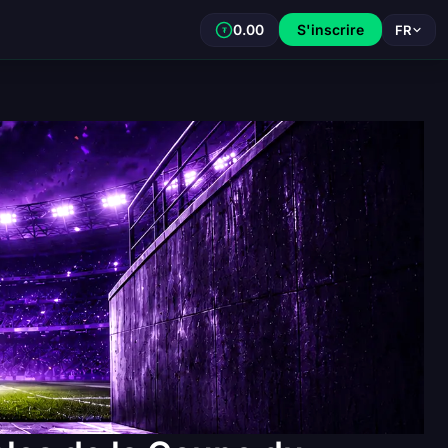
0.00
S'inscrire
FR
₮