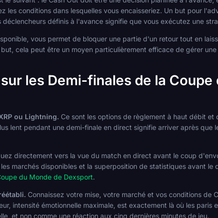
ssez les conditions dans lesquelles vous encaisseriez. Un but pour l'
s déclencheurs définis à l'avance signifie que vous exécutez une str
disponible, vous permet de bloquer une partie d'un retour tout en laiss
au but, cela peut être un moyen particulièrement efficace de gérer une
sur les Demi-finales de la Coupe
XRP ou Lightning.
Ce sont les options de règlement à haut débit et 
s lent pendant une demi-finale en direct signifie arriver après que l
ez directement vers la vue du match en direct avant le coup d'envo
es marchés disponibles et la superposition de statistiques avant le 
a Coupe du Monde de Dexsport
.
éétabli.
Connaissez votre mise, votre marché et vos conditions de C
, intensité émotionnelle maximale, est exactement là où les paris en
lle, et non comme une réaction aux cinq dernières minutes de jeu.