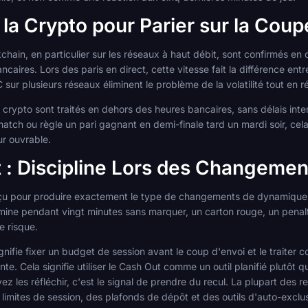
r la Crypto pour Parier sur la Co
hain, en particulier sur les réseaux à haut débit, sont confirmés 
ncaires. Lors des paris en direct, cette vitesse fait la différence en
 plusieurs réseaux éliminent le problème de la volatilité tout en ré
s crypto sont traités en dehors des heures bancaires, sans délais in
match ou règle un pari gagnant en demi-finale tard un mardi soir, ce
ur ouvrable.
nt : Discipline Lors des Changemen
nçu pour produire exactement le type de changements de dynamique qu
mine pendant vingt minutes sans marquer, un carton rouge, un pena
e risque.
ignifie fixer un budget de session avant le coup d'envoi et le traiter
te. Cela signifie utiliser le Cash Out comme un outil planifié plutôt 
 les réfléchir, c'est le signal de prendre du recul. La plupart des r
imites de session, des plafonds de dépôt et des outils d'auto-exclusi