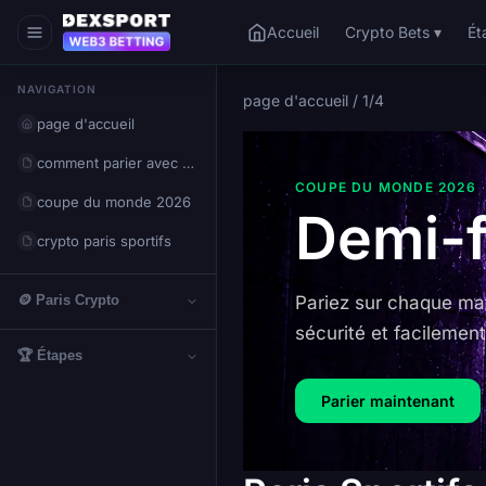
Accueil
Crypto Bets ▾
Ét
NAVIGATION
page d'accueil
/
1/4
page d'accueil
comment parier avec des cryptomonnaies
COUPE DU MONDE 2026
coupe du monde 2026
Demi-f
crypto paris sportifs
🪙 Paris Crypto
Pariez sur chaque ma
sécurité et facilement
🏆 Étapes
Parier maintenant