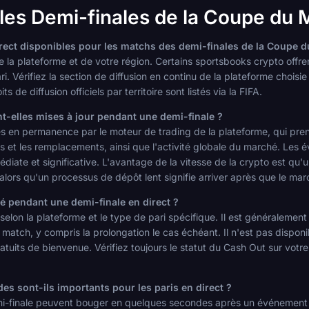
 les Demi-finales de la Coupe du
direct disponibles pour les matchs des demi-finales de la Coupe 
e la plateforme et de votre région. Certains sportsbooks crypto offren
i. Vérifiez la section de diffusion en continu de la plateforme choisie 
ts de diffusion officiels par territoire sont listés via la FIFA.
t-elles mises à jour pendant une demi-finale ?
es en permanence par le moteur de trading de la plateforme, qui pre
ons et les remplacements, ainsi que l'activité globale du marché. L
iate et significative. L'avantage de la vitesse de la crypto est qu'u
alors qu'un processus de dépôt lent signifie arriver après que le mar
é pendant une demi-finale en direct ?
 selon la plateforme et le type de pari spécifique. Il est généralemen
match, y compris la prolongation le cas échéant. Il n'est pas disponib
ratuits de bienvenue. Vérifiez toujours le statut du Cash Out sur votr
es sont-ils importants pour les paris en direct ?
emi-finale peuvent bouger en quelques secondes après un événement 