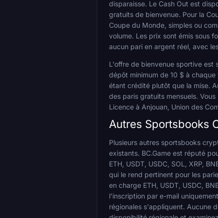
disparaisse. Le Cash Out est dispon
gratuits de bienvenue. Pour la 
Coupe du Monde, simples ou combi
volume. Les prix sont émis sous fo
aucun pari en argent réel, avec les
L'offre de bienvenue sportive est 
dépôt minimum de 10 $ à chaque fo
étant crédité plutôt que la mise.
des paris gratuits mensuels. Vous
Licence à Anjouan, Union des Comor
Autres Sportsbooks C
Plusieurs autres sportsbooks cryp
existants. BC.Game est réputé pou
ETH, USDT, USDC, SOL, XRP, BNB, 
qui le rend pertinent pour les par
en charge ETH, USDT, USDC, BNB, 
l'inscription par e-mail uniqueme
régionales s'appliquent. Aucune d
disponibilité régionale et examine