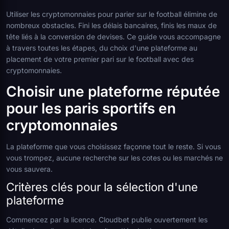
Utiliser les cryptomonnaies pour parier sur le football élimine de
nombreux obstacles. Fini les délais bancaires, finis les maux de
tête liés à la conversion de devises. Ce guide vous accompagne
à travers toutes les étapes, du choix d'une plateforme au
placement de votre premier pari sur le football avec des
cryptomonnaies.
Choisir une plateforme réputée
pour les paris sportifs en
cryptomonnaies
La plateforme que vous choisissez façonne tout le reste. Si vous
vous trompez, aucune recherche sur les cotes ou les marchés ne
vous sauvera.
Critères clés pour la sélection d'une
plateforme
Commencez par la licence. Cloudbet publie ouvertement les