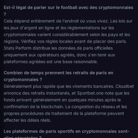
Est-il légal de parier sur le football avec des cryptomonnaies
?
Cela dépend entièrement de l'endroit où vous vivez. Les lois sur
les jeux d'argent en ligne et les réglementations sur les
cryptomonnaies varient considérablement selon les pays et les
régions. Vérifiez vos règles locales avant de placer des paris.
Stats Perform distribue les données de paris officielles
uniquement aux opérateurs agréés, donc s'en tenir aux
plateformes agréées est une base raisonnable.
Combien de temps prennent les retraits de paris en
cryptomonnaies ?
Généralement plus rapide que les virements bancaires. Cloudbet
annonce des retraits instantanés, et Sportbet.one note que les
fonds arrivent généralement en quelques minutes après la
confirmation de la blockchain. La congestion du réseau et les
propres procédures de traitement de la plateforme peuvent
affecter les délais réels.
Les plateformes de paris sportifs en cryptomonnaies sont-
elles sécurisées ?