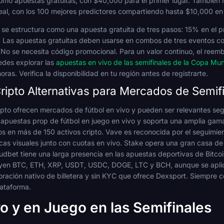
mo apuestas gratuitas, con $40,000 para el primer lugar. También h
al, con los 100 mejores predictores compartiendo hasta $10,000 en ap
 se estructura como una apuesta gratuita de tres pasos: 15% en el 
 Las apuestas gratuitas deben usarse en combos de tres eventos co
No se necesita código promocional. Para un valor continuo, el reembo
edes explorar las
apuestas en vivo de las semifinales de la Copa Mu
as. Verifica la disponibilidad en tu región antes de registrarte.
ipto Alternativas para Mercados de Semifi
ipto ofrecen mercados de fútbol en vivo y pueden ser relevantes se
e apuestas prop de fútbol en juego en vivo y soporta una amplia g
en más de 150 activos cripto. Vave es reconocida por el seguimiento
cas visuales junto con cuotas en vivo. Stake opera una gran casa d
bet tiene una larga presencia en las apuestas deportivas de Bitcoin,
uyen BTC, ETH, XRP, USDT, USDC, DOGE, LTC y BCH, aunque se aplica
ración nativo de billetera y sin KYC que ofrece Dexsport. Siempre co
lataforma.
o y en Juego en las Semifinales