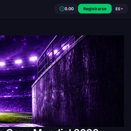
0.00
Registrarse
ES
₮