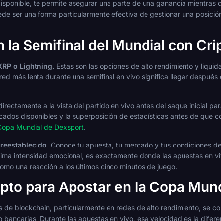
isponible, te permite asegurar una parte de una ganancia mientras de
puede ser una forma particularmente efectiva de gestionar una posición
la Semifinal del Mundial con Crip
XRP o Lightning.
Estas son las opciones de alto rendimiento y liquid
red más lenta durante una semifinal en vivo significa llegar después
rectamente a la vista del partido en vivo antes del saque inicial pa
rcados disponibles y la superposición de estadísticas antes de que c
 Copa Mundial de Dexsport
.
preestablecido.
Conoce tu apuesta, tu mercado y tus condiciones de C
xima intensidad emocional, es exactamente donde las apuestas en vi
como una reacción a los últimos cinco minutos de juego.
pto para Apostar en la Copa Mund
 de blockchain, particularmente en redes de alto rendimiento, se c
 o bancarias. Durante las apuestas en vivo, esa velocidad es la difer