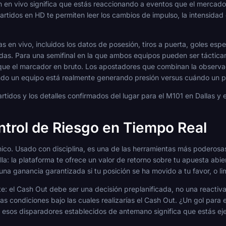
 en vivo significa que estás reaccionando a eventos que el mercado
artidos en HD te permiten leer los cambios de impulso, la intensidad
s en vivo, incluidos los datos de posesión, tiros a puerta, goles es
as. Para una semifinal en la que ambos equipos pueden ser tácticam
que el marcador en bruto. Los apostadores que combinan la observaci
ándo un equipo está realmente generando presión versus cuándo un p
partidos y los detalles confirmados del lugar para el M101 en Dallas y
ntrol de Riesgo en Tiempo Real
ico. Usado con disciplina, es una de las herramientas más poderosas
lla: la plataforma te ofrece un valor de retorno sobre tu apuesta ab
na ganancia garantizada si tu posición se ha movido a tu favor, o limi
este: el Cash Out debe ser una decisión preplanificada, no una reacti
las condiciones bajo las cuales realizarías el Cash Out. ¿Un gol para
 esos disparadores establecidos de antemano significa que estás ej