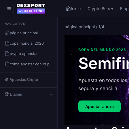
Inicio
Crypto Bets ▾
Etap
NAVIGATION
página principal
/
1/4
página principal
copa mundial 2026
COPA DEL MUNDO 2026
crypto apuestas
Semifi
cómo apostar con criptomonedas
🪙 Apuestas Cripto
Apuesta en todos los 
segura y sencilla.
🏆 Etapas
Apostar ahora