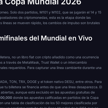
 la Copa Mundial 2026
orneo. Solo dos partidos, M101 y M102, que se jugarán el 14 y 15
s apostadores de criptomonedas, esta es la etapa donde las
as líneas se mueven rápido, los cambios de impulso son brutales
mifinales del Mundial en Vivo
etera, no un libro fiat con cripto añadido como una ocurrencia
tas a través de MetaMask, Trust Wallet o un intercambio
nales requeridos. Para capturar una línea cambiante durante una
ADA, TON, TRX, DOGE y el token nativo DESU, entre otros. Para
 tu billetera se financia antes de que una línea desaparezca. El
 abiertas, aunque está excluido en las apuestas gratuitas de
$100,000
donde las apuestas calificadas en partidos de la Copa
 una tabla de clasificación de los 50 mejores clasificada por