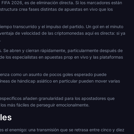
a FIFA 2026, es de eliminación directa. Si los marcadores están
tructura crea fases distintas de apuestas en vivo que los
empo transcurrido y el impulso del partido. Un gol en el minuto
ventaja de velocidad de las criptomonedas aquí es directa: si ya
.
es. Se abren y cierran rápidamente, particularmente después de
de los especialistas en apuestas prop en vivo y las plataformas
mienza como un asunto de pocos goles esperado puede
líneas de hándicap asiático en particular pueden mover varias
s específicos añaden granularidad para los apostadores que
 los más fáciles de perseguir emocionalmente.
les
 es el enemigo: una transmisión que se retrasa entre cinco y diez