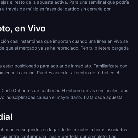
jas el resto de la apuesta activa. Para una semifinal que podría
 a través de múltiples fases del partido sin cerrarla por
to, en Vivo
ación casi instantánea que importan cuando una línea en vivo se
 de que el mercado ya se ha repreciado. Ten tu billetera cargada
ra estar posicionado para actuar de inmediato. Familiarízate con
omience la acción. Puedes acceder al centro de fútbol en el
ash Out antes de confirmar. El entorno de las semifinales, dos
vo indisciplinadas causan el mayor daño. Trata cada apuesta
ial
onfirman en segundos en lugar de los minutos u horas asociados
encia entre capturar una línea y perderla por completo. Las