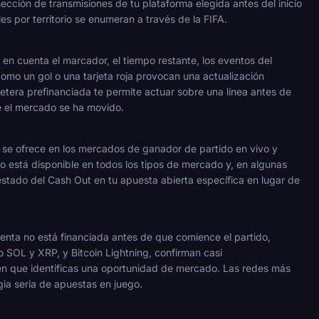
ección de transmisiones de tu plataforma elegida antes del inicio
les por territorio se enumeran a través de la FIFA.
en cuenta el marcador, el tiempo restante, los eventos del
como un gol o una tarjeta roja provocan una actualización
letera prefinanciada te permite actuar sobre una línea antes de
e el mercado se ha movido.
e se ofrece en los mercados de ganador de partido en vivo y
o está disponible en todos los tipos de mercado y, en algunas
estado del Cash Out en tu apuesta abierta específica en lugar de
enta no está financiada antes de que comience el partido,
SOL y XRP, y Bitcoin Lightning, confirman casi
 en que identificas una oportunidad de mercado. Las redes más
gia seria de apuestas en juego.