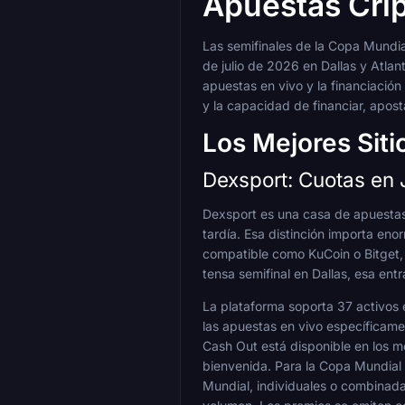
Apuestas Crip
Las semifinales de la Copa Mundia
de julio de 2026 en Dallas y Atla
apuestas en vivo y la financiació
y la capacidad de financiar, aposta
Los Mejores Siti
Dexsport: Cuotas en 
Dexsport es una casa de apuestas 
tardía. Esa distinción importa en
compatible como KuCoin o Bitget, 
tensa semifinal en Dallas, esa entra
La plataforma soporta 37 activos
las apuestas en vivo específicame
Cash Out está disponible en los m
bienvenida. Para la Copa Mundia
Mundial, individuales o combinada