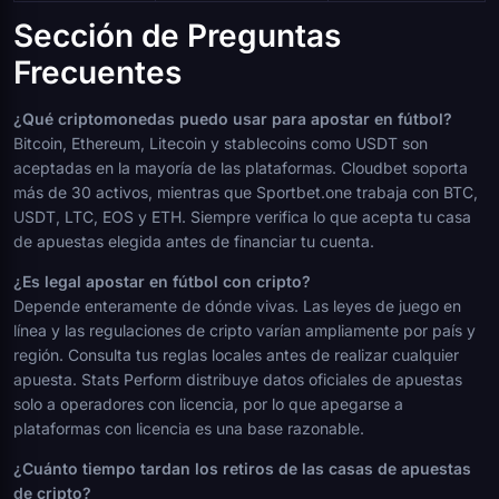
Sección de Preguntas
Frecuentes
¿Qué criptomonedas puedo usar para apostar en fútbol?
Bitcoin, Ethereum, Litecoin y stablecoins como USDT son
aceptadas en la mayoría de las plataformas. Cloudbet soporta
más de 30 activos, mientras que Sportbet.one trabaja con BTC,
USDT, LTC, EOS y ETH. Siempre verifica lo que acepta tu casa
de apuestas elegida antes de financiar tu cuenta.
¿Es legal apostar en fútbol con cripto?
Depende enteramente de dónde vivas. Las leyes de juego en
línea y las regulaciones de cripto varían ampliamente por país y
región. Consulta tus reglas locales antes de realizar cualquier
apuesta. Stats Perform distribuye datos oficiales de apuestas
solo a operadores con licencia, por lo que apegarse a
plataformas con licencia es una base razonable.
¿Cuánto tiempo tardan los retiros de las casas de apuestas
de cripto?