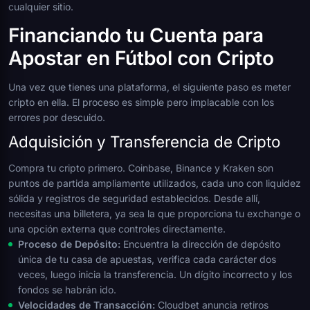
cualquier sitio.
Financiando tu Cuenta para
Apostar en Fútbol con Cripto
Una vez que tienes una plataforma, el siguiente paso es meter
cripto en ella. El proceso es simple pero implacable con los
errores por descuido.
Adquisición y Transferencia de Cripto
Compra tu cripto primero. Coinbase, Binance y Kraken son
puntos de partida ampliamente utilizados, cada uno con liquidez
sólida y registros de seguridad establecidos. Desde allí,
necesitas una billetera, ya sea la que proporciona tu exchange o
una opción externa que controles directamente.
Proceso de Depósito:
Encuentra la dirección de depósito
única de tu casa de apuestas, verifica cada carácter dos
veces, luego inicia la transferencia. Un dígito incorrecto y los
fondos se habrán ido.
Velocidades de Transacción:
Cloudbet anuncia retiros