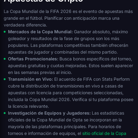
La Copa Mundial de la FIFA 2026 es el evento de apuestas más
grande en el fútbol. Planificar con anticipación marca una
verdadera diferencia.
Mercados de la Copa Mundial:
Ganador absoluto, máximo
goleador y resultados de la fase de grupos son los más
populares. Las plataformas competitivas también ofrecerán
apuestas de jugador y combinadas del mismo partido.
Ofertas Promocionales:
Busca bonos específicos del torneo,
apuestas gratuitas y cuotas mejoradas. Estos suelen aparecer
en las semanas previas al inicio.
Transmisión en Vivo:
El acuerdo de FIFA con Stats Perform
cubre la distribución de transmisiones en vivo a casas de
apuestas con licencia para competiciones seleccionadas,
incluida la Copa Mundial 2026. Verifica si tu plataforma posee
la licencia relevante.
Investigación de Equipos y Jugadores:
Las estadísticas
oficiales de la Copa Mundial de Opta se incorporan en la
mayoría de las plataformas principales. Para horarios de
torneos e información de equipos, el
sitio oficial de la Copa