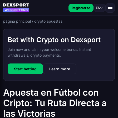
Registrarse
ES
página principal
/
crypto apuestas
Bet with Crypto on Dexsport
Join now and claim your welcome bonus. Instant
withdrawals, crypto payments.
Start betting
Learn more
Apuesta en Fútbol con
Cripto: Tu Ruta Directa a
las Victorias