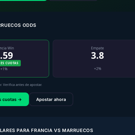
RRUECOS ODDS
ncia Win
Empate
.59
3.8
ES CUOTAS
+2%
+1%
 Verifica antes de apostar.
s cuotas →
Apostar ahora
LARES PARA FRANCIA VS MARRUECOS