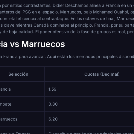
a por estilos contrastantes. Didier Deschamps alinea a Francia en un
lanteros del PSG en el espacio. Marruecos, bajo Mohamed Ouahbi, o
on letal eficiencia al contraataque. En los octavos de final, Marruec
 clave mientras Canadá dominaba al principio. Francia, por su part
 y de baja calidad. El poder ofensivo de la fase de grupos es real,
cia vs Marruecos
 Francia para avanzar. Aquí están los mercados principales disponibl
Selección
Cuotas (Decimal)
rancia
1.59
mpate
3.80
arruecos
6.20
rancia o Empate
Disponible a través de los principales oper