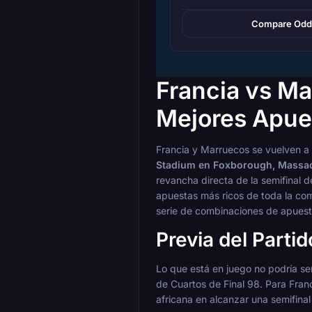
Compare Odd
Francia vs Ma
Mejores Apue
Francia y Marruecos se vuelven a 
Stadium en Foxborough, Massa
revancha directa de la semifinal 
apuestas más ricos de toda la com
serie de combinaciones de apuesta
Previa del Parti
Lo que está en juego no podría se
de Cuartos de Final 98. Para Franc
africana en alcanzar una semifina