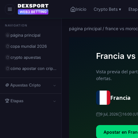
Inicio
Crypto Bets ▾
Etap
NAVIGATION
página principal
/
france vs moro
página principal
copa mundial 2026
Francia vs
crypto apuestas
cómo apostar con criptomonedas
Vista previa del par
ofertas.
🪙 Apuestas Cripto
Francia
🏆 Etapas
9 Jul, 2026
16:00 (U
Apostar en Fra