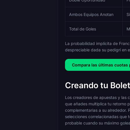
Ambos Equipos Anotan
S
Total de Goles
M
La probabilidad implícita de Franc
despreciable dada su pedigrí en el
Compara las últimas cuotas 
Creando tu Bole
Los creadores de apuestas y las c
que añades multiplica tu retorno 
complementarias a su alrededor. Pa
selecciones correlacionadas que t
probable cuando su máximo golea