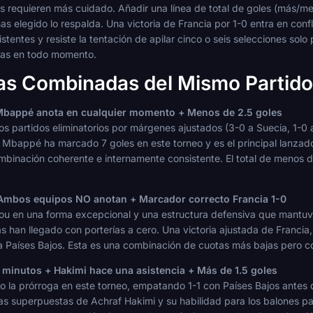
s requieren más cuidado. Añadir una línea de total de goles (más/me
as elegido lo respalda. Una victoria de Francia por 1-0 entra en con
entes y resiste la tentación de apilar cinco o seis selecciones solo
ras en todo momento.
as Combinadas del Mismo Partido
 Mbappé anota en cualquier momento + Menos de 2.5 goles
s partidos eliminatorios por márgenes ajustados (3-0 a Suecia, 1-0
 Mbappé ha marcado 7 goles en este torneo y es el principal lanzador
inación coherente e internamente consistente. El total de menos de
Ambos equipos NO anotan + Marcador correcto Francia 1-0
ou en una forma excepcional y una estructura defensiva que mantuvo
as han llegado con porterías a cero. Una victoria ajustada de Francia,
a Países Bajos. Esta es una combinación de cuotas más bajas pero c
minutos + Hakimi hace una asistencia + Más de 1.5 goles
o la prórroga en este torneo, empatando 1-1 con Países Bajos antes d
as superpuestas de Achraf Hakimi y su habilidad para los balones par