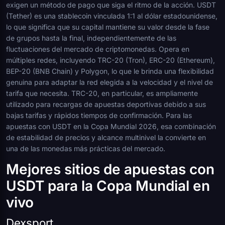
exigen un método de pago que siga el ritmo de la acción. USDT
(Tether) es una stablecoin vinculada 1:1 al dólar estadounidense,
lo que significa que su capital mantiene su valor desde la fase
de grupos hasta la final, independientemente de las
fluctuaciones del mercado de criptomonedas. Opera en
múltiples redes, incluyendo TRC-20 (Tron), ERC-20 (Ethereum),
BEP-20 (BNB Chain) y Polygon, lo que le brinda una flexibilidad
genuina para adaptar la red elegida a la velocidad y el nivel de
tarifa que necesita. TRC-20, en particular, es ampliamente
utilizado para recargas de apuestas deportivas debido a sus
bajas tarifas y rápidos tiempos de confirmación. Para las
apuestas con USDT en la Copa Mundial 2026, esa combinación
de estabilidad de precios y alcance multinivel la convierte en
una de las monedas más prácticas del mercado.
Mejores sitios de apuestas con
USDT para la Copa Mundial en
vivo
Dexsport