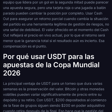
equipo que lidera por un gol en la segunda mitad puede parecer
una apuesta segura, pero una tarjeta roja o una jugada a balón
parado pueden cambiar la posición por completo. Usar Cash
Out para asegurar un retorno parcial cuando cambia la situación
del partido es una herramienta legítima de gestión de riesgos, no
una señal de debilidad. El valor ofrecido en el momento del Cash
Out reflejará el precio en vivo actual, por lo que el retorno será
menor que la ganancia total si el resultado aún es incierto. Esa
compensación es el punto.
Por qué usar USDT para las
apuestas de la Copa Mundial
2026
La principal ventaja de USDT para un torneo que dura varias
semanas es la preservación del valor. Bitcoin y otras monedas
volátiles pueden variar significativamente de precio entre su
depósito y su retiro. Con USDT, $200 depositados al comienzo
de la fase de grupos siguen siendo $200 en poder adquisitivo
cuando retira después de la final. Eso hace que la gestión del