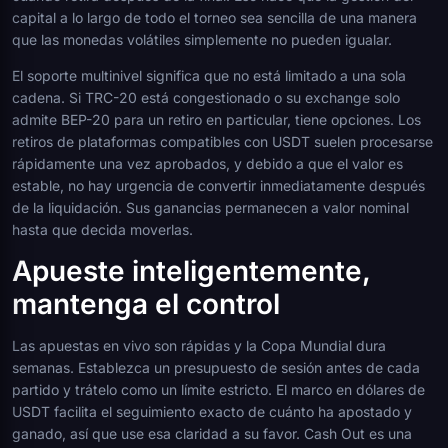
capital a lo largo de todo el torneo sea sencilla de una manera
que las monedas volátiles simplemente no pueden igualar.
El soporte multinivel significa que no está limitado a una sola
cadena. Si TRC-20 está congestionado o su exchange solo
admite BEP-20 para un retiro en particular, tiene opciones. Los
retiros de plataformas compatibles con USDT suelen procesarse
rápidamente una vez aprobados, y debido a que el valor es
estable, no hay urgencia de convertir inmediatamente después
de la liquidación. Sus ganancias permanecen a valor nominal
hasta que decida moverlas.
Apueste inteligentemente,
mantenga el control
Las apuestas en vivo son rápidas y la Copa Mundial dura
semanas. Establezca un presupuesto de sesión antes de cada
partido y trátelo como un límite estricto. El marco en dólares de
USDT facilita el seguimiento exacto de cuánto ha apostado y
ganado, así que use esa claridad a su favor. Cash Out es una