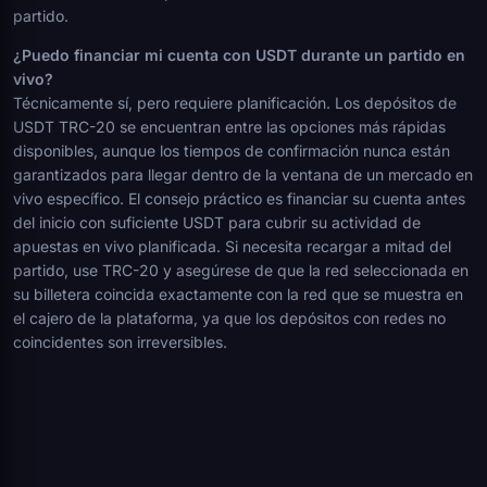
partido.
¿Puedo financiar mi cuenta con USDT durante un partido en
vivo?
Técnicamente sí, pero requiere planificación. Los depósitos de
USDT TRC-20 se encuentran entre las opciones más rápidas
disponibles, aunque los tiempos de confirmación nunca están
garantizados para llegar dentro de la ventana de un mercado en
vivo específico. El consejo práctico es financiar su cuenta antes
del inicio con suficiente USDT para cubrir su actividad de
apuestas en vivo planificada. Si necesita recargar a mitad del
partido, use TRC-20 y asegúrese de que la red seleccionada en
su billetera coincida exactamente con la red que se muestra en
el cajero de la plataforma, ya que los depósitos con redes no
coincidentes son irreversibles.