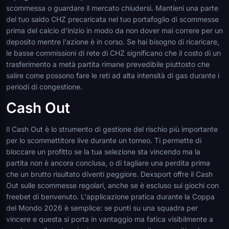
scommessa o guardare il mercato chiudersi. Mantieni una parte
del tuo saldo CHZ precaricata nel tuo portafoglio di scommesse
prima del calcio d'inizio in modo da non dover mai correre per un
deposito mentre l'azione è in corso. Se hai bisogno di ricaricare,
le basse commissioni di rete di CHZ significano che il costo di un
trasferimento a metà partita rimane prevedibile piuttosto che
salire come possono fare le reti ad alta intensità di gas durante i
periodi di congestione.
Cash Out
Il Cash Out è lo strumento di gestione del rischio più importante
per lo scommettitore live durante un torneo. Ti permette di
bloccare un profitto se la tua selezione sta vincendo ma la
partita non è ancora conclusa, o di tagliare una perdita prima
che un brutto risultato diventi peggiore. Dexsport offre il Cash
Out sulle scommesse regolari, anche se è escluso sui giochi con
freebet di benvenuto. L'applicazione pratica durante la Coppa
del Mondo 2026 è semplice: se punti su una squadra per
vincere e questa si porta in vantaggio ma fatica visibilmente a