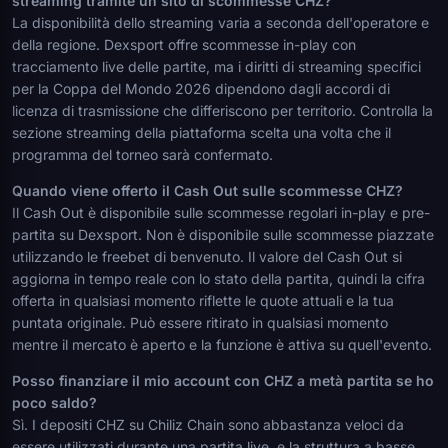
streaming tramite un sito di scommesse CHZ?
La disponibilità dello streaming varia a seconda dell'operatore e
della regione. Dexsport offre scommesse in-play con
tracciamento live delle partite, ma i diritti di streaming specifici
per la Coppa del Mondo 2026 dipendono dagli accordi di
licenza di trasmissione che differiscono per territorio. Controlla la
sezione streaming della piattaforma scelta una volta che il
programma del torneo sarà confermato.
Quando viene offerto il Cash Out sulle scommesse CHZ?
Il Cash Out è disponibile sulle scommesse regolari in-play e pre-
partita su Dexsport. Non è disponibile sulle scommesse piazzate
utilizzando le freebet di benvenuto. Il valore del Cash Out si
aggiorna in tempo reale con lo stato della partita, quindi la cifra
offerta in qualsiasi momento riflette le quote attuali e la tua
puntata originale. Può essere ritirato in qualsiasi momento
mentre il mercato è aperto e la funzione è attiva su quell'evento.
Posso finanziare il mio account con CHZ a metà partita se ho
poco saldo?
Sì. I depositi CHZ su Chiliz Chain sono abbastanza veloci da
essere utilizzati durante una partita live, e la struttura a basse