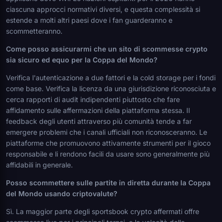
ciascuna approcci normativi diversi, e questa complessità si
estende a molti altri paesi dove i fan guarderanno e
scommetteranno.
Come posso assicurarmi che un sito di scommesse crypto
sia sicuro ed equo per la Coppa del Mondo?
Verifica l'autenticazione a due fattori e la cold storage per i fondi
come base. Verifica la licenza da una giurisdizione riconosciuta e
cerca rapporti di audit indipendenti piuttosto che fare
affidamento sulle affermazioni della piattaforma stessa. Il
feedback degli utenti attraverso più comunità tende a far
emergere problemi che i canali ufficiali non riconosceranno. Le
piattaforme che promuovono attivamente strumenti per il gioco
responsabile e li rendono facili da usare sono generalmente più
affidabili in generale.
Posso scommettere sulle partite in diretta durante la Coppa
del Mondo usando criptovalute?
Sì. La maggior parte degli sportsbook crypto affermati offre