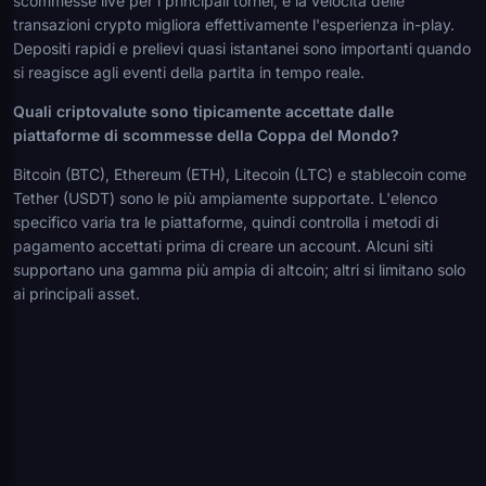
scommesse live per i principali tornei, e la velocità delle
transazioni crypto migliora effettivamente l'esperienza in-play.
Depositi rapidi e prelievi quasi istantanei sono importanti quando
si reagisce agli eventi della partita in tempo reale.
Quali criptovalute sono tipicamente accettate dalle
piattaforme di scommesse della Coppa del Mondo?
Bitcoin (BTC), Ethereum (ETH), Litecoin (LTC) e stablecoin come
Tether (USDT) sono le più ampiamente supportate. L'elenco
specifico varia tra le piattaforme, quindi controlla i metodi di
pagamento accettati prima di creare un account. Alcuni siti
supportano una gamma più ampia di altcoin; altri si limitano solo
ai principali asset.