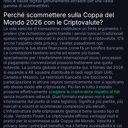
reso le valute digitali genuinamente attraenti per una vasta
gamma di scommettitori.
Perché scommettere sulla Coppa del
Mondo 2026 con le Criptovalute?
La sola velocità di transazione costituisce un forte argomento. I
prelievi che richiedono giorni tramite i servizi bancari tradizionali
spesso vengono elaborati in pochi minuti con le criptovalute. C'è
anche l'aspetto della privacy: i wallet pseudonimi non
espongono la tua storia finanziaria come fa un bonifico bancario.
Le commissioni tendono anche ad essere più basse,
specialmente per i trasferimenti internazionali dove i processori
di pagamento convenzionali possono trattenere una quota
notevole. La portata globale è importante qui. Il torneo del 2026
si espande a 48 squadre distribuite in sedi negli Stati Uniti,
Canada e Messico. Le restrizioni bancarie che bloccano la
partecipazione in alcune regioni semplicemente non si applicano
allo stesso modo alle criptovalute. Più fan in tutto il mondo
possono effettivamente
scegliere le criptovalute rispetto al fiat
senza incontrare ostacoli. Quel formato espanso non è solo
interessante dal punto di vista logistico. Significa più partite, più
mercati e volumi di scommesse complessivi più elevati.
L'infrastruttura delle criptovalute gestisce bene questo tipo di
scala. Verdetto Finale: Le criptovalute offrono vantaggi reali e
pratici per le scommesse sulla Coppa del Mondo. Velocità e
privacy sono i principali benefici, ma il fattore accessibilità è ciò