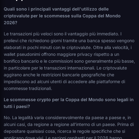
Quali sono i principali vantaggi dell'utilizzo delle
criptovalute per le scommesse sulla Coppa del Mondo
2026?
Le transazioni più veloci sono il vantaggio più immediato. I
prelievi che richiedono giorni tramite una banca spesso vengono
elaborati in pochi minuti con le criptovalute. Oltre alla velocità, i
wallet pseudonimi offrono maggiore privacy rispetto a un
bonifico bancario e le commissioni sono generalmente più basse,
in particolare per le transazioni internazionali. Le criptovalute
aggirano anche le restrizioni bancarie geografiche che
impediscono ad alcuni utenti di accedere alle piattaforme di
scommesse tradizionali.
Le scommesse crypto per la Coppa del Mondo sono legali in
tutti i paesi?
No. La legalità varia considerevolmente da paese a paese e, in
alcuni casi, da regione a regione all'interno di un paese. Prima di
depositare qualsiasi cosa, ricerca le regole specifiche che si
applicano dove vivi. Le nazioni ospitanti per il 2026 hanno