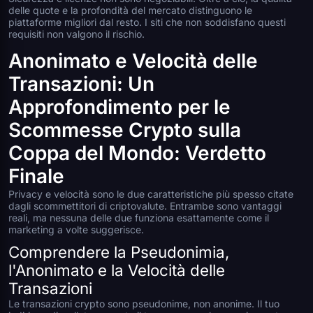
delle quote e la profondità del mercato distinguono le
piattaforme migliori dal resto. I siti che non soddisfano questi
requisiti non valgono il rischio.
Anonimato e Velocità delle
Transazioni: Un
Approfondimento per le
Scommesse Crypto sulla
Coppa del Mondo: Verdetto
Finale
Privacy e velocità sono le due caratteristiche più spesso citate
dagli scommettitori di criptovalute. Entrambe sono vantaggi
reali, ma nessuna delle due funziona esattamente come il
marketing a volte suggerisce.
Comprendere la Pseudonimia,
l'Anonimato e la Velocità delle
Transazioni
Le transazioni crypto sono pseudonime, non anonime. Il tuo