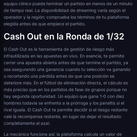
equipo clínico puede terminar un partido en menos de un minuto
de tiempo real. La disponibilidad de streaming varía según el
operador y la región; comprueba los términos de tu plataforma
elegida antes de que empiece el partido.
Cash Out en la Ronda de 1/32
El Cash Out es la herramienta de gestión de riesgo más
infrautilizada en las apuestas en vivo. En esencia, te permite
cerrar una apuesta abierta antes de que termine el partido, ya
sea asegurando una ganancia cuando tu selección va ganando
o recortando una pérdida antes de que una posición se
deteriore más. En el fútbol de eliminación directa, el cálculo es
más preciso que en los partidos de fase de grupos porque no
hay segunda oportunidad. Un equipo que gana 1-0 con diez
hombres todavía se enfrenta a la prórroga y los penaltis si el
rival iguala. El Cash Out te permite decidir si el riesgo restante
vale la recompensa restante, en lugar de dejar el resultado
completamente al azar.
La mecánica funciona así: la plataforma calcula un valor de