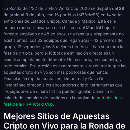
La Ronda de 1/32 de la FIFA World Cup 2026 se disputa del
28
de junio al 3 de julio
, con 16 partidos (M73–M88) en 14 sedes
anfitrionas de Estados Unidos, Canadá y México. Esta es la
primera ronda eliminatoria en la historia del Mundial bajo el
formato ampliado de 48 equipos, una fase que simplemente no
existía antes. Los 32 equipos que llegan aquí —12 primeros de
grupo, 12 segundos y los 8 mejores terceros— han superado la
fase de grupos, pero el fútbol de eliminación directa es un
animal completamente diferente. Un resultado, un momento, y
todo termina. Esa presión es exactamente la razón por la que las
apuestas cripto en vivo son más poderosas que nunca.
Financiación rápida, cuotas en tiempo real y Cash Out
instantáneo ofrecen a los apostadores cripto herramientas que
los jugadores de dinero fiat no pueden igualar. Consulta el
calendario completo de partidos en la página de
partidos de la
fase de la FIFA World Cup
.
Mejores Sitios de Apuestas
Cripto en Vivo para la Ronda de