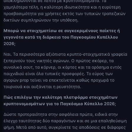
ολοκληρώνονται σε λεπτά με κρυπτονομίσματα. Τα
χαμηλότερα τέλη, η καλύτερη ιδιωτικότητα και η ευρύτερη
προσβασιμότητα για χρήστες εκτός των τυπικών τραπεζικών
δικτύων συμπληρώνουν την υπόθεση.
Μπορώ να στοιχηματίσω σε συγκεκριμένους παίκτες ή
γεγονότα κατά τη διάρκεια του Παγκοσμίου Κυπέλλου
2026;
Ναι. Τα περισσότερα αξιόπιστα κρυπτο-στοιχηματικά γραφεία
ξεπερνούν τους νικητές αγώνων. Ο πρώτος σκόρερ, τα
συνολικά σουτ, τα κόρνερ, οι κάρτες και τα ορόσημα εντός
παιχνιδιού είναι όλα τυπικές προσφορές. Το εύρος των
αγορών prop τείνει να επεκτείνεται καθώς προχωρά το
τουρνουά και αυξάνεται η ρευστότητα.
Πώς επιλέγω την καλύτερη πλατφόρμα στοιχημάτων
κρυπτονομισμάτων για το Παγκόσμιο Κύπελλο 2026;
Δώστε προτεραιότητα στην ασφάλεια πρώτα, ειδικά στην
έλεγχο ταυτότητας δύο παραγόντων και σε μια επαληθεύσιμη
φήμη. Μετά από αυτό, συγκρίνετε τις αποδόσεις σε διάφορες