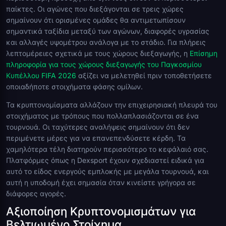
παίκτες. Οι αγώνες που διεξάγονται σε τρεις χώρες
σημαίνουν ότι ορισμένες ομάδες θα αντιμετωπίσουν
σημαντικά ταξίδια μεταξύ των αγώνων, διαφορές υγρασίας
και αλλαγές υψομέτρου ανάλογα με το στάδιο. Για πλήρεις
λεπτομέρειες σχετικά με τους χώρους διεξαγωγής, η
Επίσημη
πληροφορία για τους χώρους διεξαγωγής του Παγκοσμίου
Κυπέλλου FIFA 2026
αξίζει να μελετηθεί πριν τοποθετήσετε
οποιαδήποτε στοιχήματα φάσης ομίλων.
Τα κρυπτονομίσματα αλλάζουν την επιχειρησιακή πλευρά του
στοιχήματος με τρόπους που πολλαπλασιάζονται σε ένα
τουρνουά. Οι ταχύτερες αναλήψεις σημαίνουν ότι δεν
περιμένετε μέρες για να επανεπενδύσετε κέρδη. Τα
χαμηλότερα τέλη διατηρούν περισσότερο το κεφάλαιό σας.
Πλατφόρμες όπως η Dexsport έχουν σχεδιαστεί ειδικά για
αυτό το είδος ενεργούς εμπλοκής με μεγάλα τουρνουά, και
αυτή η υποδομή έχει σημασία όταν κινείστε γρήγορα σε
διάφορες αγορές.
Αξιοποίηση Κρυπτονομισμάτων για
Βελτιωμένο Στοίχημα