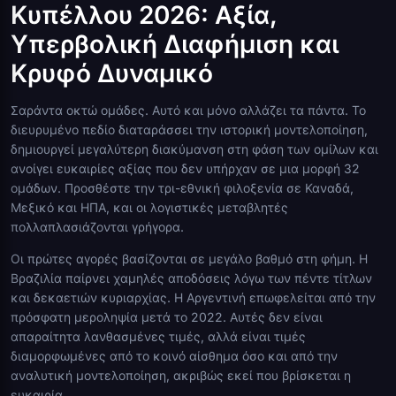
Κυπέλλου 2026: Αξία,
Υπερβολική Διαφήμιση και
Κρυφό Δυναμικό
Σαράντα οκτώ ομάδες. Αυτό και μόνο αλλάζει τα πάντα. Το
διευρυμένο πεδίο διαταράσσει την ιστορική μοντελοποίηση,
δημιουργεί μεγαλύτερη διακύμανση στη φάση των ομίλων και
ανοίγει ευκαιρίες αξίας που δεν υπήρχαν σε μια μορφή 32
ομάδων. Προσθέστε την τρι-εθνική φιλοξενία σε Καναδά,
Μεξικό και ΗΠΑ, και οι λογιστικές μεταβλητές
πολλαπλασιάζονται γρήγορα.
Οι πρώτες αγορές βασίζονται σε μεγάλο βαθμό στη φήμη. Η
Βραζιλία παίρνει χαμηλές αποδόσεις λόγω των πέντε τίτλων
και δεκαετιών κυριαρχίας. Η Αργεντινή επωφελείται από την
πρόσφατη μεροληψία μετά το 2022. Αυτές δεν είναι
απαραίτητα λανθασμένες τιμές, αλλά είναι τιμές
διαμορφωμένες από το κοινό αίσθημα όσο και από την
αναλυτική μοντελοποίηση, ακριβώς εκεί που βρίσκεται η
ευκαιρία.