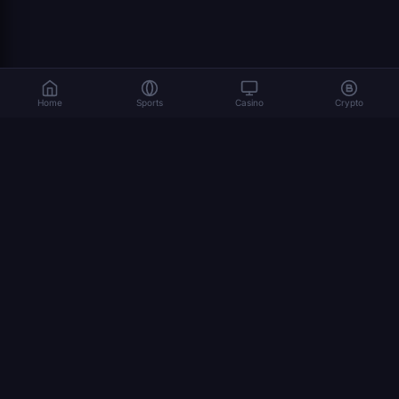
Home
Sports
Casino
Crypto
Ο τζόγος ενέχει κινδύνους. Παίξτε υπεύθυνα. 18+
© 2026 Dexsport. Με την επιφύλαξη παντός δικαιώματος.
ΠΛΟΉΓΗΣΗ
αρχική σελίδα
Bitcoin
Ethereum
USDT
παγκόσμιο κύπελλο 2026
πώς να στοιχηματίσετε κρυπτονομίσματα
στοιχηματισμός με κρυπτονομίσματα
STAGES