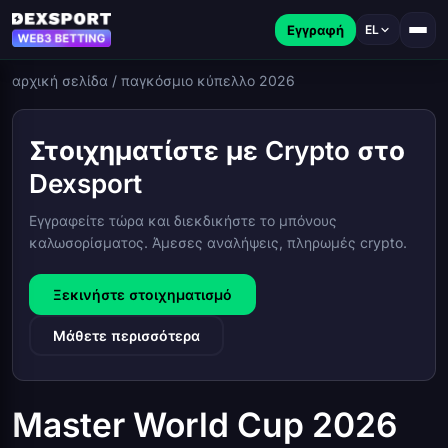
Εγγραφή
EL
αρχική σελίδα
/
παγκόσμιο κύπελλο 2026
Στοιχηματίστε με Crypto στο
Dexsport
Εγγραφείτε τώρα και διεκδικήστε το μπόνους
καλωσορίσματος. Άμεσες αναλήψεις, πληρωμές crypto.
Ξεκινήστε στοιχηματισμό
Μάθετε περισσότερα
Master World Cup 2026