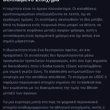
Η ταχύτητα είναι το άμεσο πλεονέκτημα. Οι καταθέσεις
κρυπτονομισμάτων επεξεργάζονται σε λεπτά, όχι σε
εργάσιμες ημέρες. Οι αναλήψεις ακολουθούν το ίδιο μοτίβο.
Κατά τη διάρκεια ενός τουρνουά όπου μπορεί να θέλετε να
μετακινήσετε κεφάλαιο μεταξύ αγορών γρήγορα, αυτή η
ανταπόκριση είναι πραγματικά χρήσιμη και όχι απλώς ένα
σημείο μάρκετινγκ.
Η ιδιωτικότητα είναι ένα δευτερεύον όφελος, αν και
πραγματικό. Οι συναλλαγές δεν δρομολογούνται μέσω
προσωπικών τραπεζικών λογαριασμών, κάτι που έχει σημασία
σε δικαιοδοσίες όπου ο διαδικτυακός τζόγος καταλαμβάνει
μια νομική γκρίζα ζώνη. Τα stablecoins αντιμετωπίζουν την
ανησυχία για την αστάθεια απευθείας. Το στοίχημα σε USDC ή
παρόμοιο περιουσιακό στοιχείο σημαίνει ότι το bankroll σας
δεν κυμαίνεται με τις διακυμάνσεις της τιμής του Bitcoin
μεταξύ των αγώνων.
Για μια ευρύτερη ματιά στο πώς τα ψηφιακά περιουσιακά
στοιχεία αναδιαμορφώνουν τα αθλητικά στοιχήματα, αυτός ο