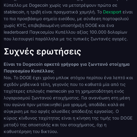
Κύπελλο με Dogecoin χωρίς να μετατρέψουν πρώτα σε
stablecoin, η τριβή είναι πραγματικά χαμηλή. Το
Dexsport
είναι
το πιο προσβάσιμο σημείο εισόδου, με σύνδεση πορτοφολιού
χωρίς KYC, επιβεβαιωμένη υποστήριξη DOGE και ένα
leaderboard Παγκοσμίου Κυπέλλου αξίας 100.000 δολαρίων
που λειτουργεί παράλληλα με τις τυπικές ζωντανές αγορές.
Συχνές ερωτήσεις
Είναι το Dogecoin αρκετά γρήγορο για ζωντανό στοίχημα
Παγκοσμίου Κυπέλλου;
Ναι. Το DOGE έχει χρόνο μπλοκ στόχου περίπου ένα λεπτό και
σχεδόν μηδενικά τέλη, γεγονός που το καθιστά μία από τις
ταχύτερες επιλογές memecoin για τη χρηματοδότηση ενός
λογαριασμού ζωντανού στοιχήματος. Για ανανέωση στη μέση
του αγώνα πριν μετακινηθεί μια γραμμή, αποδίδει καλά σε
σύγκριση με πιο αργές αλυσίδες απόδειξης εργασίας. Ο
κύριος κίνδυνος ταχύτητας είναι η κίνηση της τιμής του DOGE
μεταξύ της αποστολής και του στοιχήματος, όχι η
καθυστέρηση του δικτύου.