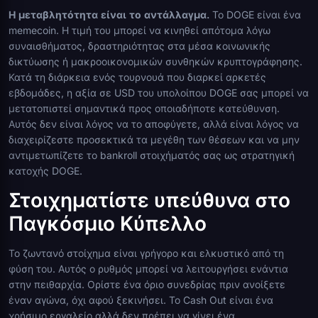
Η μεταβλητότητα είναι το αντάλλαγμα.
Το DOGE είναι ένα
memecoin. Η τιμή του μπορεί να κινηθεί απότομα λόγω
συναισθήματος, δραστηριότητας στα μέσα κοινωνικής
δικτύωσης ή μακροοικονομικών συνθηκών κρυπτογράφησης.
Κατά τη διάρκεια ενός τουρνουά που διαρκεί αρκετές
εβδομάδες, η αξία σε USD του υπολοίπου DOGE σας μπορεί να
μετατοπιστεί σημαντικά προς οποιαδήποτε κατεύθυνση.
Αυτός δεν είναι λόγος να το αποφύγετε, αλλά είναι λόγος να
διαχειρίζεστε προσεκτικά τα μεγέθη των θέσεων και να μην
αντιμετωπίζετε το bankroll στοιχήματός σας ως στρατηγική
κατοχής DOGE.
Στοιχηματίστε υπεύθυνα στο
Παγκόσμιο Κύπελλο
Το ζωντανό στοίχημα είναι γρήγορο και ελκυστικό από τη
φύση του. Αυτός ο ρυθμός μπορεί να λειτουργήσει ενάντια
στην πειθαρχία. Ορίστε ένα όριο συνεδρίας πριν ανοίξετε
έναν αγώνα, όχι αφού ξεκινήσει. Το Cash Out είναι ένα
χρήσιμο εργαλείο αλλά δεν πρέπει να γίνει ένα