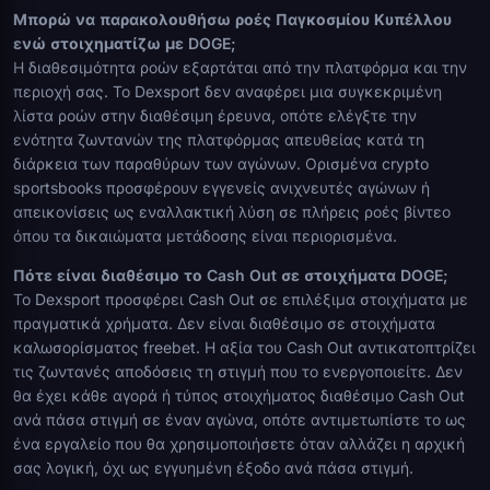
Μπορώ να παρακολουθήσω ροές Παγκοσμίου Κυπέλλου
ενώ στοιχηματίζω με DOGE;
Η διαθεσιμότητα ροών εξαρτάται από την πλατφόρμα και την
περιοχή σας. Το Dexsport δεν αναφέρει μια συγκεκριμένη
λίστα ροών στην διαθέσιμη έρευνα, οπότε ελέγξτε την
ενότητα ζωντανών της πλατφόρμας απευθείας κατά τη
διάρκεια των παραθύρων των αγώνων. Ορισμένα crypto
sportsbooks προσφέρουν εγγενείς ανιχνευτές αγώνων ή
απεικονίσεις ως εναλλακτική λύση σε πλήρεις ροές βίντεο
όπου τα δικαιώματα μετάδοσης είναι περιορισμένα.
Πότε είναι διαθέσιμο το Cash Out σε στοιχήματα DOGE;
Το Dexsport προσφέρει Cash Out σε επιλέξιμα στοιχήματα με
πραγματικά χρήματα. Δεν είναι διαθέσιμο σε στοιχήματα
καλωσορίσματος freebet. Η αξία του Cash Out αντικατοπτρίζει
τις ζωντανές αποδόσεις τη στιγμή που το ενεργοποιείτε. Δεν
θα έχει κάθε αγορά ή τύπος στοιχήματος διαθέσιμο Cash Out
ανά πάσα στιγμή σε έναν αγώνα, οπότε αντιμετωπίστε το ως
ένα εργαλείο που θα χρησιμοποιήσετε όταν αλλάζει η αρχική
σας λογική, όχι ως εγγυημένη έξοδο ανά πάσα στιγμή.