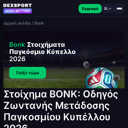
Εγγραφή
EL
αρχική σελίδα
/
Bonk
Bonk
Στοιχήματα
Παγκόσμιο Κύπελλο
2026
Παίξε τώρα
Στοίχημα BONK: Οδηγός
Ζωντανής Μετάδοσης
Παγκοσμίου Κυπέλλου