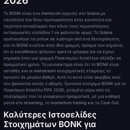
2026
Το BONK είναι ένα memecoin εγγενές στο Solana με
ταυτότητα που δίνει προτεραιότητα στην κοινότητα και
ταχύτητα συναλλαγών που κάνει τους περισσότερους
ανταγωνιστές επιπέδου 1 να φαίνονται αργοί. Το Solana
οριστικοποιεί τα μπλοκ σε λιγότερο από ένα δευτερόλεπτο,
και το BONK κινείται στην ίδια γραμμή, πράγμα που σημαίνει
ότι οι καταθέσεις φτάνουν αρκετά γρήγορα για να έχουν
σημασία όταν μια γραμμή Παγκοσμίου Κυπέλλου αλλάζει σε
πραγματικό χρόνο. Το μειονέκτημα είναι ότι το BONK είναι
ασταθές και οι mainstream στοιχηματικές εταιρείες το
αγνοούν σε μεγάλο βαθμό. Αυτό το κενό είναι ακριβώς εκεί
που βρίσκεται αυτός ο οδηγός: ζωντανό στοίχημα BONK για το
Παγκόσμιο Κύπελλο FIFA 2026, χτισμένο γύρω από τις
πλατφόρμες που το αναφέρουν πραγματικά, με μια καθαρή
ματιά στο streaming, το momentum trading και το Cash Out.
Καλύτερες Ιστοσελίδες
Στοιχημάτων BONK για