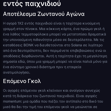
εντός παιχνιδιού
Αποτέλεσμα Ζωντανού Αγώνα
Η αγορά 1Χ2 εντός παιχνιδιού είναι η ταχύτερα κινούμενη
γραμμή στον πίνακα. Μια κόκκινη κάρτα, ένα πρώιμο γκολ ή
ένα λάθος τερματοφύλακα μπορεί να μετατοπίσει δραματικά
την υπονοούμενη πιθανότητα μέσα σε δευτερόλεπτα. Με τις
καταθέσεις BONK να διευθετούνται στο Solana σε λιγότερο
από ένα δευτερόλεπτο, δεν περιμένετε επιβεβαιώσεις ενώ οι
αποδόσεις διορθώνονται. Αυτή η ταχύτητα έχει τη μεγαλύτερη
σημασία εδώ, όπου μια γραμμή μπορεί να είναι παλιά μόνο για
ένα σύντομο χρονικό διάστημα πριν η εταιρεία
ανατιμολογήσει.
Επόμενο Γκολ
Οι αγορές επόμενου γκολ κλείνουν και ανοίγουν συνεχώς
κατά τη διάρκεια του ζωντανού παιχνιδιού. Είναι αγορές
momentum: μια ομάδα που πιέζει τον αντίπαλο στο δικό του
μισό θα δει την τιμή του επόμενου γκολ να μειώνεται σε