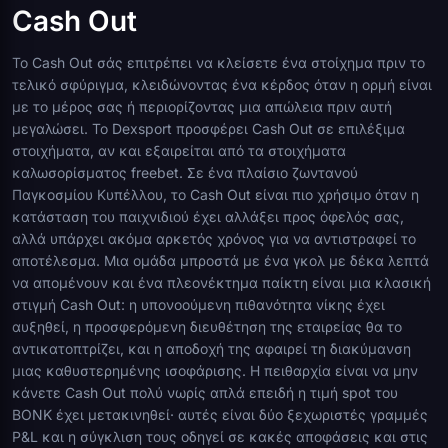
Cash Out
Το Cash Out σάς επιτρέπει να κλείσετε ένα στοίχημα πριν το
τελικό σφύριγμα, κλειδώνοντας ένα κέρδος όταν η ορμή είναι
με το μέρος σας ή περιορίζοντας μια απώλεια πριν αυτή
μεγαλώσει. Το Dexsport προσφέρει Cash Out σε επιλέξιμα
στοιχήματα, αν και εξαιρείται από τα στοιχήματα
καλωσορίσματος freebet. Σε ένα πλαίσιο ζωντανού
Παγκοσμίου Κυπέλλου, το Cash Out είναι πιο χρήσιμο όταν η
κατάσταση του παιχνιδιού έχει αλλάξει προς όφελός σας,
αλλά υπάρχει ακόμα αρκετός χρόνος για να αντιστραφεί το
αποτέλεσμα. Μια ομάδα μπροστά με ένα γκολ με δέκα λεπτά
να απομένουν και ένα πλεονέκτημα παίκτη είναι μια κλασική
στιγμή Cash Out: η υπονοούμενη πιθανότητα νίκης έχει
αυξηθεί, η προσφερόμενη διευθέτηση της εταιρείας θα το
αντικατοπτρίζει, και η αποδοχή της αφαιρεί τη διακύμανση
μιας καθυστερημένης ισοφάρισης. Η πειθαρχία είναι να μην
κάνετε Cash Out πολύ νωρίς απλά επειδή η τιμή spot του
BONK έχει μετακινηθεί· αυτές είναι δύο ξεχωριστές γραμμές
P&L και η σύγκλιση τους οδηγεί σε κακές αποφάσεις και στις