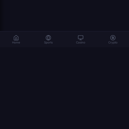
Home
Sports
Casino
Crypto
المراهنة تنطوي على مخاطر. العب بمسؤولية. 18+
© 2026 Dexsport. جميع الحقوق محفوظة.
التنقل
الرئيسية
Bitcoin
Ethereum
USDT
المراهنة بالعملات المشفرة
كأس العالم 2026
كيف تراهن بالعملات المشفرة