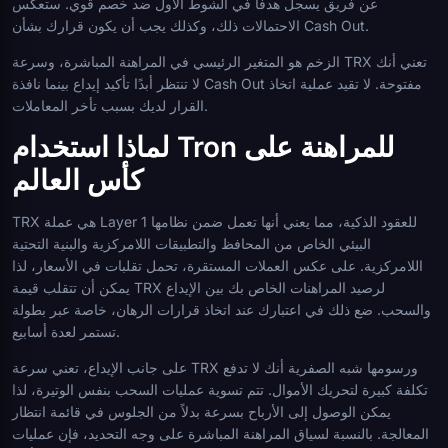
عن فريق يسجل هدفًا في الشوط الأول ضد خصم قوي. ستعكس
الاحتمالات ذلك، وكذلك يجب أن يكون قرارك بشأن Cash Out.
الزخم هو المتغير الرئيسي في المراهنة المباشرة، وسرعة TRX تعني أنك
لا تنتظر أبدًا تأكيد إيداع بينما نافذة Cash Out مفتوحة. لا تقيد عملية اتخاذ
القرار لديك بسبب تأخر المعاملات.
لماذا استخدام Tron للمراهنة على
كأس العالم
TRX هي عملة Layer 1 للعقود الذكية، مما يعني أنها تعمل ضمن نظامها
البيئي الخاص من المحافظ والتطبيقات اللامركزية والبنية التحتية
اللامركزية. على عكس العملات المستقرة، تحمل تقلبات في الأسعار، لذا
يمكن أن تتقلب قيمة TRX لرصيد المراهنات الخاص بك بين الإيداع
والسحب. ضع ذلك في اعتبارك عند اتخاذ قرارات الرهان، خاصة عبر بطولة
تستمر لعدة أسابيع.
على جانب الإيداع، تعني سرعة TRX ورسومها شبه الصفرية أنك لا تدفع
تكلفة كبيرة لتحريك الأموال. تتم تسوية عمليات السحب بنفس الوتيرة، لذا
يمكن الوصول إلى الأرباح بسرعة بدلاً من الجلوس في قائمة انتظار
المعالجة. بالنسبة لسياق المراهنة المباشرة على وجه التحديد، فإن عمليات