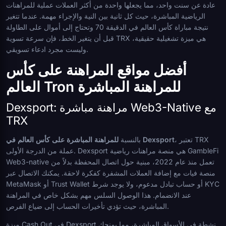
عادة عن سنت واحد، مما يجعلها واحدة من أكثر العملات عملية للمراهنات
الرياضية المباشرة، حيث كل ثانية بين النية والإجراء مهمة. عندما تتغير
نتيجة مباراة كأس العالم في الدقيقة 70 وتحتاج إلى أموال على الطاولة
قبل أن يتغير الخط، فإن سرعة تسوية TRX هي ميزة تشغيلية حقيقية،
وليست مجرد ادعاء تسويقي.
أفضل مواقع المراهنة على كأس
العالم Tron للمراهنة المباشرة
Dexsport: مراهنة مباشرة Web3-Native مع
TRX
، تعتبر TRX
للمراهنة المباشرة على كأس العالم في Dexsport
بالنسبة
عملة من الدرجة الأولى. Dexsport هي منصة مراهنات رياضية GambleFi
Web3-native تعمل منذ عام 2022، مبنية حول اتصال المحفظة بدلاً من
منصة فيات مع إضافة العملات المشفرة كفكرة لاحقة. يمكنك الاتصال عبر
MetaMask أو Trust Wallet أو حساب تبادل مدعوم، ولا يوجد شرط KYC
عند الانضمام. هذا الوصول السلس مهم بشكل خاص في المراهنة
المباشرة، حيث تؤدي تأخيرات الحساب إلى ضياع الفرص.
ميزة Cash Out في Dexsport نشطة في الأسواق المباشرة، مما يمنحك