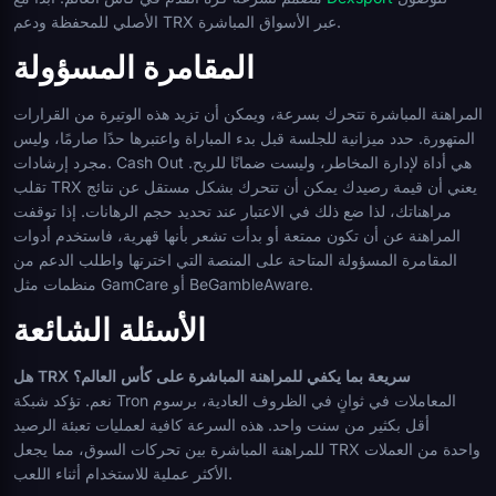
الأصلي للمحفظة ودعم TRX عبر الأسواق المباشرة.
المقامرة المسؤولة
المراهنة المباشرة تتحرك بسرعة، ويمكن أن تزيد هذه الوتيرة من القرارات
المتهورة. حدد ميزانية للجلسة قبل بدء المباراة واعتبرها حدًا صارمًا، وليس
مجرد إرشادات. Cash Out هي أداة لإدارة المخاطر، وليست ضمانًا للربح.
تقلب TRX يعني أن قيمة رصيدك يمكن أن تتحرك بشكل مستقل عن نتائج
مراهناتك، لذا ضع ذلك في الاعتبار عند تحديد حجم الرهانات. إذا توقفت
المراهنة عن أن تكون ممتعة أو بدأت تشعر بأنها قهرية، فاستخدم أدوات
المقامرة المسؤولة المتاحة على المنصة التي اخترتها واطلب الدعم من
منظمات مثل GamCare أو BeGambleAware.
الأسئلة الشائعة
هل TRX سريعة بما يكفي للمراهنة المباشرة على كأس العالم؟
نعم. تؤكد شبكة Tron المعاملات في ثوانٍ في الظروف العادية، برسوم
أقل بكثير من سنت واحد. هذه السرعة كافية لعمليات تعبئة الرصيد
للمراهنة المباشرة بين تحركات السوق، مما يجعل TRX واحدة من العملات
الأكثر عملية للاستخدام أثناء اللعب.