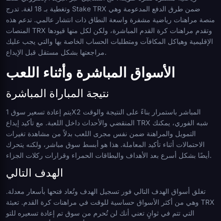
وتغطية بـ 18 لغة. تدرج Stake TRX ضمن طرق الدفع المدعومة وهي
منصة مراهنات رياضية مشفرة واسعة النطاق ذات انتشار عالمي. تدعم هذه
المنصات TRX وتقدم مراهنات كرة القدم المباشرة، ولكن لكل منها قيودها
الإقليمية وهياكل المكافآت ومتطلبات الحساب الخاصة بها والتي يجب عليك
مراجعتها بشكل مستقل قبل الإيداع.
الأسواق المباشرة وأثناء اللعب
نتيجة المباراة المباشرة
يتم إعادة تسعير سوق 1X2 المباشر باستمرار بناءً على النتيجة والوقت
المنقضي والأحداث داخل اللعبة. مع تأكيد إيداع TRX شبه الفوري، يمكنك
التمويل والمراهنة ضمن نفس مجرى اللعب بدلاً من مشاهدة تغيرات
الاحتمالات أثناء تأكيد المعاملة. هذا هو أبسط سوق مباشر، ولكنه يتحرك
أيضًا بشكل أسرع بعد الأهداف والبطاقات الحمراء وقرارات ركلات الجزاء.
الهدف التالي
تغلق أسواق الهدف التالي فور تسجيل الهدف وتُعاد فتحها بأسعار معدلة.
وهي من أكثر الأسواق حساسية للوقت في مراهنات كرة القدم. تعبئة TRX
التي تتم في ثوانٍ تعني أنك لن تُحرم من سوق تم إعادة تسعيره للتو