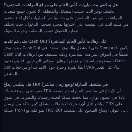
هل يمكنني بث مباريات كأس العالم على مواقع المراهنات المشفرة؟
يختلف توفر البث حسب المشغل والمنطقة. لا تحتوي جميع منصات
المراهنات الرياضية المشفرة على بث مباشر للمباريات لكل لقاء. تحقق
من قسم البث في المنصة التي اخترتها بمجرد تسجيل الدخول، حيث تختلف
تغطية الحقوق حسب المنطقة وجولة البطولة.
متى يتم تقديم Cash Out على رهانات كأس العالم المباشرة؟
يعتمد توفر Cash Out على المشغل والسوق المحدد. في Dexsport، يكون
Cash Out نشطًا في أسواق المراهنة المباشرة ولكنه مستبعد من الرهانات
الموضوعة باستخدام عرض الرهان المجاني الترحيبي. قد يتم تعليق Cash
Out أيضًا لفترة وجيزة حول الأهداف أو مراجعات VAR بناءً على تقدير
المشغل.
هل يمكنني إيداع TRX في منتصف المباراة لوضع رهان مباشر؟
نعم. تعني سرعة شبكة TRX أن الإيداع في منتصف المباراة يتم مسحه
عادةً في غضون ثوانٍ، مما يجعله ممكنًا لتعبئة رصيدك والتصرف في سوق
مباشر قبل أن تتحرك الاحتمالات بشكل كبير. تأكد من إرسال TRX على
شبكة Tron (متوافقة مع TRC-20) إلى عنوان الإيداع الصحيح على منصتك.