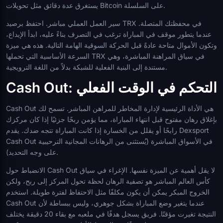
يستغرق عدة دقائق مثل تحويلات Bitcoin على السلسلة.
سير العمل العملي مباشر. احتفظ برصيد TRX في محفظتك المتصلة.
عندما يتطور موقف في المباراة ترغب في التصرف بناءً عليه، ابدأ الإيداع،
وتكون الأموال متاحة عادةً قبل الحركة السوقية الهامة التالية. هذه هي ميزة
السرعة الأساسية التي تحملها TRX في سياق المراهنة المباشرة، وهي
مستندة إلى البنية الفعلية للشبكة بدلاً من اللغة الترويجية.
Cash Out: التحكم في الوقت الفعلي
Cash Out هي الأداة الرئيسية لإدارة المخاطر للمراهن المباشر. تسمح لك
بإغلاق رهان مفتوح قبل انتهاء المباراة، مما يؤمن ربحًا جزئيًا إذا كان مركزك
رابحًا أو يقلل من الخسارة إذا كانت المباراة تتجه ضدك. يقدم Dexsport
Cash Out في الأسواق المباشرة (يُستثنى من الرهانات المجانية الترحيبية
على وجه التحديد).
الانضباط حول Cash Out لا يقل أهمية عن الميزة نفسها. الإغراء في سياق
كأس العالم المباشر هو تصفية الرهان لحظة تحول المركز إلى ربح، ولكن
الخروج المبكر يمكن أن يكون مكلفًا مثل الاحتفاظ لفترة طويلة. استخدم
Cash Out عندما يتغير وضع المباراة بشكل جوهري، وليس ببساطة لأن
النتيجة تغيرت مؤقتًا. فريق يسجل هدفًا في ملعبه مع بقاء 20 دقيقة يختلف