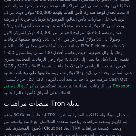
تحكمًا في الوقت الفعلي في المراكز المفتوحة مع تغير زخم المباراة. تدير
المنصة
تحدي لوحة صدارة كأس العالم بقيمة 100,000 دولار
حيث تتراكم
الرهانات على مباريات كأس العالم، الموضوعة كرهانات فردية أو مركبة
بحد أدنى للرهان 1.3x وبحد أدنى 10 دولارات، حجمًا مؤهلاً لتسلق لوحة
صدارة تضم 50 لاعبًا. تتراوح الجوائز من 40,000 دولار للمركز الأول
وصولاً إلى 50 دولارًا للمراكز من 41 إلى 50، وتُدفع جميعها كرهانات
مجانية. يوجد أيضًا متنبئ مجاني لكأس العالم FIFA Pick'em، لا يتطلب
رهانًا بأموال حقيقية، حيث يتقاسم أفضل 100 متنبئ يتقاسمون 1,500
نقطة على الأقل ما يصل إلى 10,000 دولار في الرهانات المجانية. يسري
عرض الترحيب الرياضي على ثلاث إيداعات بنسبة 15% و 20% و 25%
على التوالي، بحد أدنى للإيداع 10 دولارات، ويتم تطبيقها على رهانات مجانية
مركبة من 3 أحداث بحد أدنى للرهان 1.30 لكل جزء. يُستثنى Cash Out
مركز كرة القدم في Dexsport
من الرهانات المجانية الترحيبية. استكشف
للاطلاع على أسواق كأس العالم الحالية.
منصات مراهنات Tron بديلة
يدعم BC.Game إيداعات TRX ويحمل سوقًا واسعًا لكرة القدم المباشرة.
إنه كازينو ومنصة مراهنات رياضية متعددة السلاسل مع قائمة واسعة من
الأصول المشفرة. يقبل Cloudbet أيضًا TRX ويعمل كمنصة مراهنات
رياضية مشفرة لفترة طويلة، مع التسجيل عبر البريد الإلكتروني فقط