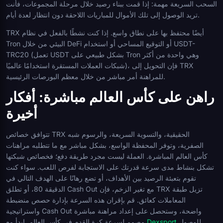
السحب السريعة مهمة: إذا قمت ببناء رصيد خلال مرحلة المجموعات، فأنت
تريد الوصول إلى تلك الأموال للمباريات اللاحقة دون انتظار لعدة أيام.
TRX أيضًا محتفظ بها على نطاق واسع. إذا كنت نشطًا بالفعل في نظام
Tron البيئي من خلال DeFi أو التوقيع المساحي أو استخدام USDT-
TRC20 (تعمل USDT بشكل طبيعي على Tron وهي واحدة من أكثر
شبكات العملات المستقرة استخدامًا عالميًا)، فإن التحويل إلى TRX
للمراهنة أمر مباشر من خلال معظم البورصات الرئيسية.
راهن على كأس العالم مباشرة: أفكار
أخيرة
تتوافق خصائص TRX الحقيقية، والتسوية السريعة، والرسوم شبه
الصفرية، وتوفر المحفظة الواسع، بشكل مباشر مع ما تتطلبه مراهنات
كأس العالم المباشرة. العملة ليست مجرد طريقة دفع؛ فخصائص شبكتها
تشكل بنشاط مدى سرعة قدرتك على الاستجابة لفرص اللعب. سواء كنت
تقوم بتعبئة الرصيد بين الأهداف، أو تضع رهانًا على الهدف التالي في
الدقيقة 80، أو تطلق Cash Out مع تغير الزخم، فإن TRX تزيل طبقة
المعاملات كعائق. قم بإقران هذه السرعة بإدارة حصص منضبطة
واستراتيجية Cash Out واضحة، وستحصل على إعداد مراهنة مباشرة
للوصول
Dexsport
مصمم لسرعة كرة القدم في كأس العالم. ابدأ مع