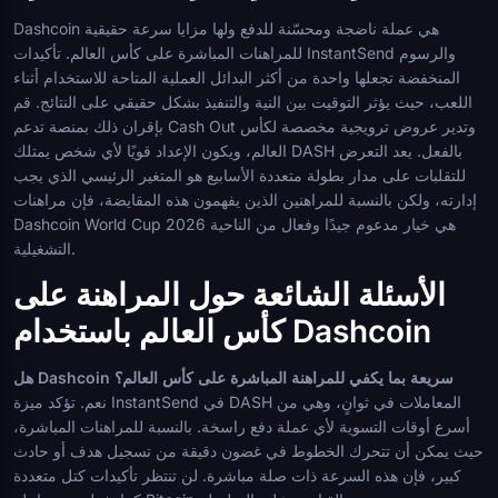
Dashcoin هي عملة ناضجة ومحسّنة للدفع ولها مزايا سرعة حقيقية
للمراهنات المباشرة على كأس العالم. تأكيدات InstantSend والرسوم
المنخفضة تجعلها واحدة من أكثر البدائل العملية المتاحة للاستخدام أثناء
اللعب، حيث يؤثر التوقيت بين النية والتنفيذ بشكل حقيقي على النتائج. قم
بإقران ذلك بمنصة تدعم Cash Out وتدير عروض ترويجية مخصصة لكأس
العالم، ويكون الإعداد قويًا لأي شخص يمتلك DASH بالفعل. يعد التعرض
للتقلبات على مدار بطولة متعددة الأسابيع هو المتغير الرئيسي الذي يجب
إدارته، ولكن بالنسبة للمراهنين الذين يفهمون هذه المقايضة، فإن مراهنات
Dashcoin World Cup 2026 هي خيار مدعوم جيدًا وفعال من الناحية
التشغيلية.
الأسئلة الشائعة حول المراهنة على
كأس العالم باستخدام Dashcoin
هل Dashcoin سريعة بما يكفي للمراهنة المباشرة على كأس العالم؟
نعم. تؤكد ميزة InstantSend في DASH المعاملات في ثوانٍ، وهي من
أسرع أوقات التسوية لأي عملة دفع راسخة. بالنسبة للمراهنات المباشرة،
حيث يمكن أن تتحرك الخطوط في غضون دقيقة من تسجيل هدف أو حادث
كبير، فإن هذه السرعة ذات صلة مباشرة. لن تنتظر تأكيدات كتل متعددة