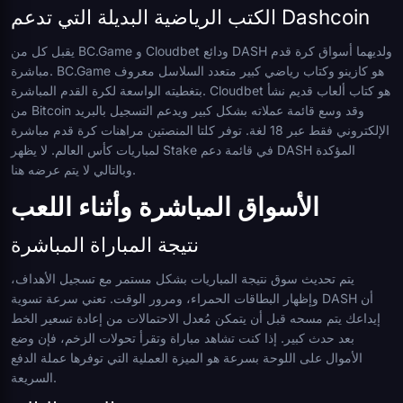
الكتب الرياضية البديلة التي تدعم Dashcoin
يقبل كل من BC.Game و Cloudbet ودائع DASH ولديهما أسواق كرة قدم
مباشرة. BC.Game هو كازينو وكتاب رياضي كبير متعدد السلاسل معروف
بتغطيته الواسعة لكرة القدم المباشرة. Cloudbet هو كتاب ألعاب قديم نشأ
من Bitcoin وقد وسع قائمة عملاته بشكل كبير ويدعم التسجيل بالبريد
الإلكتروني فقط عبر 18 لغة. توفر كلتا المنصتين مراهنات كرة قدم مباشرة
لمباريات كأس العالم. لا يظهر Stake في قائمة دعم DASH المؤكدة
وبالتالي لا يتم عرضه هنا.
الأسواق المباشرة وأثناء اللعب
نتيجة المباراة المباشرة
يتم تحديث سوق نتيجة المباريات بشكل مستمر مع تسجيل الأهداف،
وإظهار البطاقات الحمراء، ومرور الوقت. تعني سرعة تسوية DASH أن
إيداعك يتم مسحه قبل أن يتمكن مُعدل الاحتمالات من إعادة تسعير الخط
بعد حدث كبير. إذا كنت تشاهد مباراة وتقرأ تحولات الزخم، فإن وضع
الأموال على اللوحة بسرعة هو الميزة العملية التي توفرها عملة الدفع
السريعة.