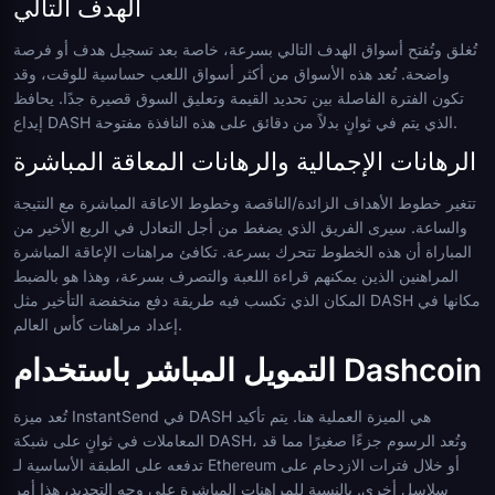
الهدف التالي
تُغلق وتُفتح أسواق الهدف التالي بسرعة، خاصة بعد تسجيل هدف أو فرصة
واضحة. تُعد هذه الأسواق من أكثر أسواق اللعب حساسية للوقت، وقد
تكون الفترة الفاصلة بين تحديد القيمة وتعليق السوق قصيرة جدًا. يحافظ
إيداع DASH الذي يتم في ثوانٍ بدلاً من دقائق على هذه النافذة مفتوحة.
الرهانات الإجمالية والرهانات المعاقة المباشرة
تتغير خطوط الأهداف الزائدة/الناقصة وخطوط الاعاقة المباشرة مع النتيجة
والساعة. سيرى الفريق الذي يضغط من أجل التعادل في الربع الأخير من
المباراة أن هذه الخطوط تتحرك بسرعة. تكافئ مراهنات الإعاقة المباشرة
المراهنين الذين يمكنهم قراءة اللعبة والتصرف بسرعة، وهذا هو بالضبط
المكان الذي تكسب فيه طريقة دفع منخفضة التأخير مثل DASH مكانها في
إعداد مراهنات كأس العالم.
التمويل المباشر باستخدام Dashcoin
تُعد ميزة InstantSend في DASH هي الميزة العملية هنا. يتم تأكيد
المعاملات في ثوانٍ على شبكة DASH، وتُعد الرسوم جزءًا صغيرًا مما قد
تدفعه على الطبقة الأساسية لـ Ethereum أو خلال فترات الازدحام على
سلاسل أخرى. بالنسبة للمراهنات المباشرة على وجه التحديد، هذا أمر