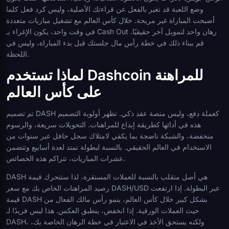
وضع اللعبة قد تغير بالفعل عن قراءتك الأصلية، وليس كرد فعل كلما
أصبحت المباراة غير مريحة. خلال كأس العالم مع تشغيل مباريات متعددة
في وقت واحد، يكون الإغراء بـ Cash Out رهان واحد لتمويل آخر حقيقيًا.
قم ببناء ذلك في خطة رأس مال جلستك قبل بدء المباراة، وليس في
اللحظة.
لماذا تستخدم Dashcoin للمراهنة
على كأس العالم
تم تصميم DASH كعملة دفع، وليس منصة عقد ذكي. تظهر أولوية التصميم
هذه في أدائها كطريقة إيداع للمراهنات. التحويلات سريعة، والرسوم
منخفضة، والشبكة ناضجة بما يكفي لامتلاك سجل حافل عبر سنوات من
الاستخدام في العالم الحقيقي. بالنسبة لبطولة تمتد لعدة أسابيع وتتضمن
عشرات المباريات، تتراكم هذه الخصائص.
DASH هي أصل متقلب بالنسبة للعملات المستقرة، لذا ستتحرك قيمة
رصيد المراهنات الخاص بك مع سعر DASH/USD عبر البطولة. إذا ارتفعت
قيمة DASH بشكل كبير خلال كأس العالم، ينمو رأس مالك الفعال من
حيث العملات الورقية. إذا انخفض، ينطبق العكس. هذا ليس فريدًا لـ
DASH، ولكنه يستحق الأخذ في الاعتبار في خطة الرهان الخاصة بك،