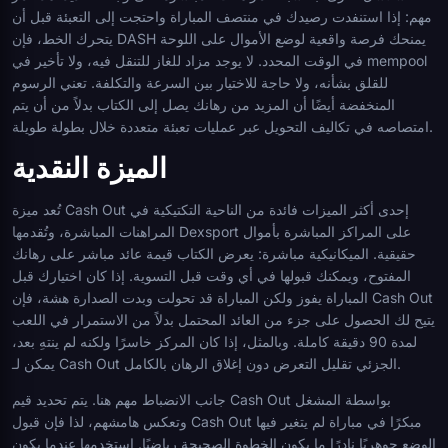
مهم: إذا استنفدت رصيدك في منتصف المباراة واحتجت إلى التعبئة قبل أن
يتحرك الخط، فإن DASH يمنحك فرصة واقعية لوضع الأموال على اللوحة
في الوقت المحدد. لا يوجد مزاد للغاز للتنقل فيه، ولا تأخير في mempool
للقلق بشأنه، ولا حاجة للاختيار بين السرعة والتكلفة. تعني الرسوم
المنخفضة أيضًا أن المزيد من رهانك يصل إلى الكتاب بدلاً من أن يتم
امتصاصه في تكاليف التحويل عبر عمليات تعبئة متعددة خلال بطولة طويلة.
الميزة النقدية
تُعد ميزة Cash Out إحدى أكثر الميزات فائدة من الناحية التكتيكية في
المراهنات المباشرة، وتُقدمها Dexsport على المراكز المباشرة بأموال
حقيقية. الميكانيكية مباشرة: يعرض الكتاب قيمة عائد مباشر على رهانك
المفتوح، ويمكنك قبولها في أي وقت قبل التسوية. إذا كان اختيارك قبل
المباراة يفوز ولكن المباراة قد تحولت وبدت الصدارة هشة، فإن Cash Out
يتيح لك الحصول على جزء من العائد المحتمل بدلاً من الاستمرار في اللعب
لمدة 90 دقيقة كاملة. وبالمثل، إذا كان المركز خاسرًا ولكنه لم ينتهِ بعد،
يمكن لـ Cash Out الجزئي تقليل التعرض دون إغلاق الرهان بالكامل.
جانب الانضباط مهم هنا. يتم تحديد قيم Cash Out بواسطة المشغل
وتعكس هامشهم، لذا فإن قبول Cash Out مبكرًا في مباراة لم يتغير فيها
الوضع جوهريًا نادرًا ما يكون الخطوة الصحيحة رياضيًا. استخدمها عندما يكون