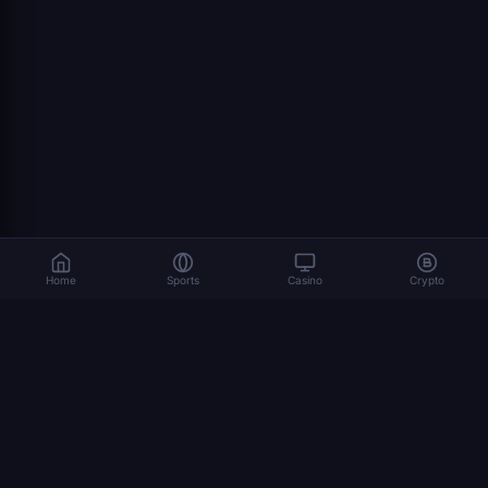
Home
Sports
Casino
Crypto
المراهنة تنطوي على مخاطر. العب بمسؤولية. 18+
© 2026 Dexsport. جميع الحقوق محفوظة.
التنقل