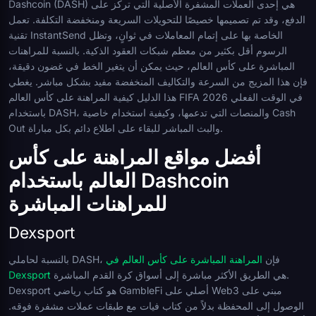
Dashcoin (DASH) هي إحدى العملات المشفرة الأصلية التي تركز على
الدفع، وقد تم تصميمها خصيصًا للتحويلات السريعة ومنخفضة التكلفة. تعمل
تقنية InstantSend الخاصة بها على إتمام المعاملات في ثوانٍ، وتظل
الرسوم أقل بكثير من معظم شبكات العقود الذكية. بالنسبة للمراهنات
المباشرة على كأس العالم، حيث يمكن أن يتغير الخط في غضون دقيقة،
فإن هذا المزيج من السرعة والتكاليف المنخفضة مفيد بشكل مباشر. يغطي
هذا الدليل كيفية المراهنة على كأس العالم FIFA 2026 في الوقت الفعلي
باستخدام DASH، والمنصات التي تدعمها، وكيفية استخدام خاصية Cash
Out والبث المباشر للبقاء على اطلاع دائم بكل مباراة.
أفضل مواقع المراهنة على كأس
العالم باستخدام Dashcoin
للمراهنات المباشرة
Dexsport
بالنسبة لحاملي DASH، فإن
المراهنة المباشرة على كأس العالم في
هي الطريق الأكثر مباشرة إلى أسواق كرة القدم المباشرة.
Dexsport
Dexsport هو كتاب رياضي GambleFi أصلي على Web3 مبني على
الوصول إلى المحفظة بدلاً من كتاب فيات مع طبقات عملات مشفرة فوقه.