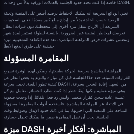
خاصة إذا كنت تحدد حدود الجلسة بالعملات الورقية بدلاً من وحدات DASH.
تعني الودائع السريعة أنه يمكنك الاحتفاظ برصيد أصغر على المنصة وتعبئة
الرصيد حسب الحاجة بدلاً من إيداع مبلغ كبير مقدمًا. تعني السحوبات
السريعة أن الأرباح تنتقل مرة أخرى إلى محفظتك دون فترات انتظار
تعرضك لمخاطر المنصة غير الضرورية. بالنسبة لبطولة تستمر لمدة شهر
وتتضمن عشرات فرص المراهنة المباشرة، تعد هذه الكفاءة التشغيلية ميزة
حقيقية على طرق الدفع الأبطأ.
المقامرة المسؤولة
المراهنة المباشرة سريعة الحركة بطبيعتها، ويمكن لهذه الوتيرة تسريع
القرارات السيئة. حدد حدًا للجلسة قبل كل مباراة والتزم به بغض النظر عن
كيفية تطور اللعبة. تجعل سرعة DASH من السهل إعادة الشحن بسرعة،
وهي ميزة عملية ولكنها أيضًا خطر إذا كنت تطارد الخسائر. تعامل مع كل
عملية إعادة شحن كقرار متعمد، وليس رد فعل تلقائيًا. إذا وجدت صعوبة
في الابتعاد عن المراهنة المباشرة، فاستخدم أدوات المقامرة المسؤولة
المتاحة على المنصة التي اخترتها، بما في ذلك حدود الإيداع وضوابط وقت
الجلسة. يجب أن تظل المقامرة ضمن ما يمكنك تحمل خسارته.
ميزة DASH المباشرة: أفكار أخيرة