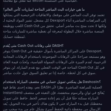
كما تفعل مع معاملة Bitcoin القياسية على السلسلة.
ما هي خيارات البث المباشر المتاحة لمباريات كأس العالم؟
تعتمد توفر البث المباشر على موقعك والاتفاقيات الترخيصية التي يمتلكها
كل مشغل. تشير المواد البحثية لـ Dexsport إلى المراهنات المباشرة أثناء
اللعب ووظيفة Cash Out ولكنها لا تحدد منتج بث مباشر أصلي. تحقق من
المنصة مباشرة خلال البطولة لمعرفة أي تغطية مباشرة للمباريات متاحة
لمنطقة حسابك.
متى يُقدم Cash Out على رهانات DASH؟
يتوفر Cash Out على المراكز المباشرة بأموال حقيقية في Dexsport.
وهو مستبعد صراحةً على الرهانات الموضوعة باستخدام الرهانات المجانية
الترحيبية. تُقدم الميزة على الرهانات الممولة القياسية، وتُحدّث قيمة العائد
المتاحة في الوقت الفعلي مع تقدم المباراة. لن يتوفر Cash Out في كل
سوق في كل لحظة، خاصة إذا تم تعليق السوق حول حادث مباشر.
هل يمكنني تمويل حسابي في منتصف المباراة باستخدام Dashcoin؟
نعم، وهذه إحدى نقاط قوة DASH العملية للمراهنة المباشرة. نظرًا لأن
InstantSend يُعالج في ثوانٍ والرسوم منخفضة، فإن التعبئة في منتصف
المباراة ممكنة حقًا قبل أن يتم إعادة تسعير الخط. حافظ على تمويل
محفظتك قبل بدء المباراة حتى لا يكون هناك تأخير في بدء التحويل. يُعد
الإرسال من محفظة ذاتية الحفظ أسرع بشكل عام من بدء سحب من