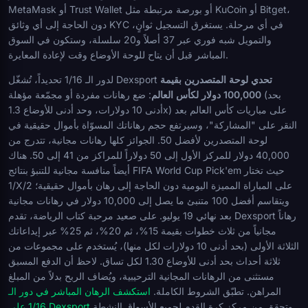
MetaMask أو Trust Wallet أو بورصة مرتبطة مثل KuCoin أو Bitget،
دون الحاجة إلى أي وثائق KYC في أي مرحلة. يستغرق التسجيل ثوانٍ،
والتمويل شبه فوري عبر 37 أصلاً و20 سلسلة، وستكون في السوق
المباشر قبل أن يتاح للوحة الأوضاع وقت لإعادة المعايرة.
تحدي لوحة المتصدرين بقيمة
لدور الـ 1/16 تحديداً، تُشغّل Dexsport
100,000 دولار لكأس العالم
: ضع رهانات مفردة أو مجمّعة مؤهلة (بحد
أدنى 10 دولارات، وحد أدنى للأوضاع 1.3x) على مباريات كأس العالم بعد
النقر على "المشاركة"، وسيرتفع حجم رهاناتك المسوّاة بأموال حقيقية في
لوحة المتصدرين لأفضل 50. الجوائز كلها رهانات مجانية، تتدرج من
40,000 دولار للمركز الأول إلى 50 دولاراً للمراكز من 41 إلى 50. هناك
أيضاً منافسة مجانية للتنبؤ بنتائج FIFA World Cup Pick'em حيث تختار
1/X/2 على المباراة المميزة اليومية دون الحاجة إلى رهان بأموال حقيقية؛
ويتقاسم أفضل 100 متنبئ ما يصل إلى 10,000 دولار في رهانات مجانية
بعد نهائي 19 يوليو. على صعيد مرحبة كتاب الرياضة، تقدم Dexsport رهاناً
مجانياً من ثلاث خطوات بقيمة 15%، ثم 20%، ثم 25% عبر إيداعاتك
الثلاثة الأولى (بحد أدنى 10 دولارات لكل منها)، يُستخدم على مجموعات من
ثلاثة أحداث بحد أدنى للأوضاع 1.30 لكل تساق. لاحظ أن الدفع المسبق
مستثنى من الرهانات المجانية الترحيبية، ويُضاف الربح بدلاً من المبلغ
المراهن. تطبّق الشروط الكاملة.
استكشف الرهان المباشر في دور الـ
وتحقق من مركز كرة القدم لجميع الأسواق النشطة.
1/16 على Dexsport