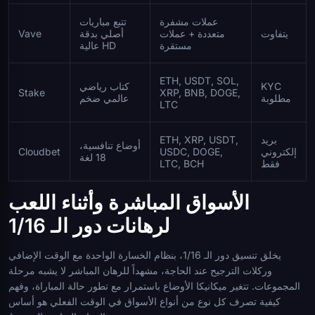
عملات مشفرة
تتبع مباريات
يتفاوت
متعددة + عملات
أصلي بدقة
Vave
مستقرة
عالية HD
ETH, USDT, SOL,
KYC
كتاب رياضي
Stake
XRP, BNB, DOGE,
مطلوبة
عالمي ضخم
LTC
بريد
ETH, XRP, USDT,
أوضاع تنافسية،
إلكتروني
USDC, DOGE,
Cloudbet
18 لغة
فقط
LTC, BCH
الأسواق المباشرة وأثناء اللعب
لرهانات دور الـ 1/16
يخلق تنسيق دور الـ 1/16، بنظام الخسارة الواحدة مع الوقت الإضافي
وركلات الترجيح عند الحاجة، مشهداً للرهان المباشر لا يشبه مرحلة
المجموعات. تتغير ميكانيكا الأوضاع باستمرار مع تطور حالة المباراة، وفهم
كيفية تصرف كل نوع من أنواع الأسواق في الوقت الفعلي هو أساس