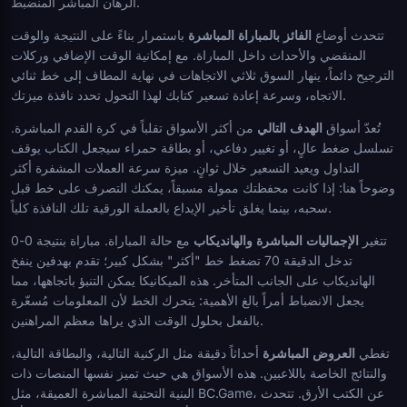
الرهان المباشر المنضبط.
تتحدث أوضاع
الفائز بالمباراة المباشرة
باستمرار بناءً على النتيجة والوقت
المنقضي والأحداث داخل المباراة. مع إمكانية الوقت الإضافي وركلات
الترجيح دائماً، ينهار السوق ثلاثي الاتجاهات في نهاية المطاف إلى خط ثنائي
الاتجاه، وسرعة إعادة تسعير كتابك لهذا التحول تحدد نافذة ميزتك.
تُعدّ أسواق
الهدف التالي
من أكثر الأسواق تقلباً في كرة القدم المباشرة.
تسلسل ضغط عالٍ، أو تغيير دفاعي، أو بطاقة حمراء سيجعل الكتاب يوقف
التداول ويعيد التسعير خلال ثوانٍ. ميزة سرعة العملات المشفرة أكثر
وضوحاً هنا: إذا كانت محفظتك ممولة مسبقاً، يمكنك التصرف على خط قبل
سحبه، بينما يغلق تأخير الإيداع بالعملة الورقية تلك النافذة كلياً.
تتغير
الإجماليات المباشرة والهانديكاب
مع حالة المباراة. مباراة بنتيجة 0-0
تدخل الدقيقة 70 تضغط خط "أكثر" بشكل كبير؛ تقدم بهدفين ينفخ
الهانديكاب على الجانب المتأخر. هذه الميكانيكا يمكن التنبؤ باتجاهها، مما
يجعل الانضباط أمراً بالغ الأهمية: يتحرك الخط لأن المعلومات مُسعّرة
بالفعل بحلول الوقت الذي يراها معظم المراهنين.
تغطي
العروض المباشرة
أحداثاً دقيقة مثل الركنية التالية، والبطاقة التالية،
والنتائج الخاصة باللاعبين. هذه الأسواق هي حيث تميز نفسها المنصات ذات
البنية التحتية المباشرة العميقة، مثل BC.Game، عن الكتب الأرق. تتحدث