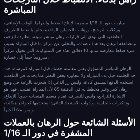
المباشرة
مباريات دور الـ 1/16 مصممة لإنتاج الضغط والدراما. الوقت الإضافي،
وركلات الترجيح، ورهانات الخسارة الواحدة تخلق بالضبط الظروف
العاطفية التي تؤدي إلى قرارات رهان مباشر سيئة. مطاردة الزخم،
ومضاعفة الرهان بعد هدف ضدك، والتخلي عن مركز ما قبل المباراة بسبب
فترة ضغط معارضة مدتها 10 دقائق، هذه هي السلوكيات التي تحول مركزاً
مدروساً جيداً إلى خسارة.
الرهان المباشر المسؤول يعني معاملة خطتك قبل المباراة كمرساة. حدد
حد الجلسة قبل بدء المباراة ولا تتجاوزه بغض النظر عما يحدث في الملعب.
استخدم الدفع المسبق كأداة، وليس زر الذعر. إذا شعرت بالرغبة في وضع
رهان كبير وغير مخطط له في الدقيقة 85 لأن المباراة انقلبت، فهذا هو
الإشارة للتراجع، وليس للتصرف. تقدم معظم المنصات حدوداً للإيداع،
وتذكيرات بالجلسة، وأدوات الاستبعاد الذاتي؛ استخدمها كحواجز هيكلية،
وليس ملاذاً أخيراً.
الأسئلة الشائعة حول الرهان بالعملات
المشفرة في دور الـ 1/16