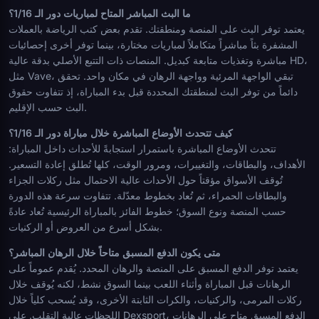
ما البث المباشر المتاح لمباريات دور الـ 1/16؟
يعتمد توفر البث على المنصة ومنطقتك. تقدم بعض كتب الرياضة بالعملات
المشفرة بثاً مباشراً متكاملاً لمباريات مختارة، بينما توفر أخرى إحصائيات
مباشرة وتغذيات متابعة كبديل. المنصات ذات التتبع الأصلي بدقة عالية HD،
مثل Vave، تبقي الواجهة المرئية وواجهة الرهان في مكان واحد. تحقق
دائماً من توفر البث لمنطقتك المحددة قبل بدء المباراة، إذ تتفاوت حقوق
البث حسب الإقليم.
كيف تتحدث الأوضاع المباشرة خلال مباراة دور الـ 1/16؟
تتحدث الأوضاع المباشرة باستمرار استجابةً للأحداث داخل المباراة:
الأهداف، والبطاقات، والتغييرات، ومرور الوقت، كلها تُطلق إعادة التسعير.
تُوقف الأسواق مؤقتاً حول الأحداث عالية الاحتمال مثل ركلات الجزاء
والبطاقات الحمراء، ثم تُعاد بخطوط معدّلة. تتفاوت سرعة هذه الدورة
حسب المنصة ونوع السوق؛ خطوط الفائز بالمباراة الرئيسية تُعاد عادةً
بشكل أسرع من العروض أو الركنيات.
متى يكون الدفع المسبق متاحاً خلال الرهان المباشر؟
يعتمد توفر الدفع المسبق على المنصة والرهان المحدد. يُقدم عموماً على
الرهانات قبل المباراة وأثناء اللعب بينما السوق نشط، لكنه يُوقف خلال
ركلات المرمى، والركنيات، والكرات الثابتة الأخرى، وقد يُسحب كلياً خلال
اللحظات عالية التقلب. على Dexsport، الدفع المسبق متاح على الرهانات