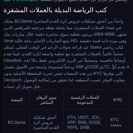
كتب الرياضة البديلة بالعملات المشفرة
يمتلك BC.Game واحداً من أعمق تشكيلات عروض كرة القدم المباشرة
في فضاء العملات المشفرة، مما يجعله نقطة مرجعية للمراهنين الذين
يريدون تغطية سوق مباشرة دقيقة خلال مباريات مثل M89–M96. تشتهر
Vave بتتبع المباريات الأصلي بدقة عالية HD، وهي ميزة ذات قيمة حقيقية
عند قراءة تحولات الزخم في الوقت الفعلي. تُشغّل Stake كتاب رياضي
ضخماً عالمياً بالعملات المشفرة مع تغطية واسعة لكرة القدم، فيما تقدم
Cloudbet أوضاعاً تنافسية، وتسجيلاً عبر البريد الإلكتروني فقط بـ18 لغة،
ودعماً لمجموعة واسعة من الأصول تشمل XRP وDOGE وLTC. لا تقدم أيٌّ
من هذه المنصات نفس تجربة المحفظة الأصلية بدون KYC التي توفرها
Dexsport. يتفاوت التوفر حسب المنطقة، لذا تحقق من إمكانية الوصول
قبل تمويل أي حساب.
العملات الرئيسية
مميز الرهان
KYC
المنصة
المدعومة
المباشر
ETH, USDT, SOL,
أعمق تشكيلة
KYC
XRP, BNB, DOGE,
عروض كرة
BC.Game
مخففة
PEPE, SHIB
القدم المباشرة