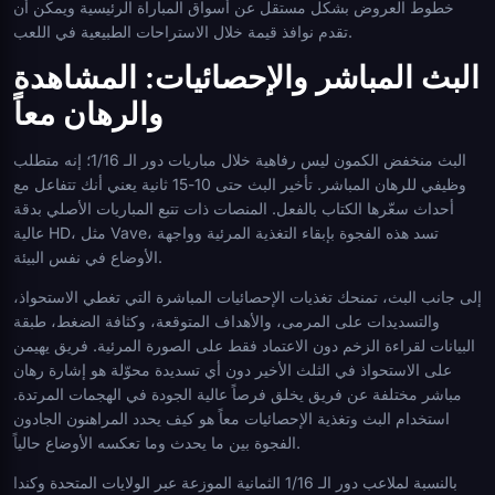
خطوط العروض بشكل مستقل عن أسواق المباراة الرئيسية ويمكن أن
تقدم نوافذ قيمة خلال الاستراحات الطبيعية في اللعب.
البث المباشر والإحصائيات: المشاهدة
والرهان معاً
البث منخفض الكمون ليس رفاهية خلال مباريات دور الـ 1/16؛ إنه متطلب
وظيفي للرهان المباشر. تأخير البث حتى 10-15 ثانية يعني أنك تتفاعل مع
أحداث سعّرها الكتاب بالفعل. المنصات ذات تتبع المباريات الأصلي بدقة
عالية HD، مثل Vave، تسد هذه الفجوة بإبقاء التغذية المرئية وواجهة
الأوضاع في نفس البيئة.
إلى جانب البث، تمنحك تغذيات الإحصائيات المباشرة التي تغطي الاستحواذ،
والتسديدات على المرمى، والأهداف المتوقعة، وكثافة الضغط، طبقة
البيانات لقراءة الزخم دون الاعتماد فقط على الصورة المرئية. فريق يهيمن
على الاستحواذ في الثلث الأخير دون أي تسديدة محوّلة هو إشارة رهان
مباشر مختلفة عن فريق يخلق فرصاً عالية الجودة في الهجمات المرتدة.
استخدام البث وتغذية الإحصائيات معاً هو كيف يحدد المراهنون الجادون
الفجوة بين ما يحدث وما تعكسه الأوضاع حالياً.
بالنسبة لملاعب دور الـ 1/16 الثمانية الموزعة عبر الولايات المتحدة وكندا