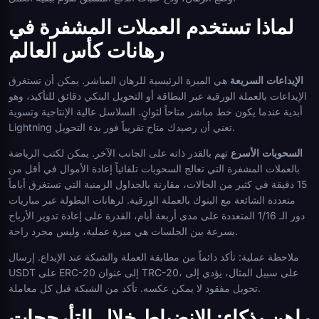
لماذا تستخدم العملات المشفرة في
رهانات كأس العالم
الإيداعات السريعة
هي الميزة الرئيسية للرهان المباشر. يمكن أن تستغرق
الإيداعات بالعملة الورقية عبر البطاقة أو التحويل البنكي دقائق للتأكيد، وهو
أبدية عندما يكون خط مباشر متاحاً لثوانٍ. السلاسل عالية الإنتاجية وتسوية
Lightning تعني أن رصيدك متاح تقريباً فور بدء التحويل.
السحوبات الأسرع
تهم بالقدر ذاته على الجانب الآخر. يمكن لكتب الرياضة
بالعملات المشفرة التي تعالج السحوبات تلقائياً إعادة الأموال في أقل من
15 دقيقة في كثير من الحالات، مقارنة بالجداول الزمنية التي تستغرق أياماً
متعددة الشائعة مع البنوك بالعملة الورقية. لرهانات البطولة عبر مباريات
دور الـ 1/16 المتعددة على مدى أربعة أيام، القدرة على إعادة تدوير الأرباح
بسرعة بين الجلسات هي ميزة عملية، وليس مجرد راحة.
ملاحظة عملية: تأكد دائماً من مطابقة العملة والشبكة عند الإيداع. إرسال
USDT على ERC-20 إلى عنوان TRC-20، على سبيل المثال، يؤدي إلى
تحويل مفقود لا يمكن عكسه. تأكد من الشبكة قبل كل معاملة.
راهن بذكاء: الانضباط خلال التأرجحات