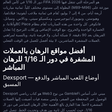
دور الـ 1/16 في كأس العالم FIFA 2026 هو المرحلة التي تنتقل فيها
البطولة إلى مستوى مختلف كلياً. ثمانية مباريات (M89–M96) موزعة على
أربعة أيام، من 4 إلى 7 يوليو، تُقام في ثمانية ملاعب أيقونية: فيلادلفيا،
وهيوستن، ونيويورك/نيوجيرسي، ومكسيكو سيتي، ودالاس، وسياتل،
وأتلانتا، وBC Place فانكوفر. كل واحدة من هذه المباريات تُقام بنظام
الخسارة الواحدة والخروج، مع الوقت الإضافي وركلات الترجيح إذا تعادل
الفريقان بعد 90 دقيقة. لا شبكة أمان، ولا فرصة ثانية، وبالنسبة لمراهني
العملات المشفرة المباشرين، لا بيئة أفضل للعمل في الوقت الفعلي.
أفضل مواقع الرهان بالعملات
المشفرة في دور الـ 1/16 للرهان
المباشر
Dexsport — أوضاع اللعب المباشر والدفع
المسبق
Dexsport هو كتاب رياضي Web3 من نوع GambleFi مبني على أساس
الوصول عبر المحفظة من الصفر، وليس منصة فيات أضيفت إليها العملات
المشفرة لاحقاً. هذا الفارق بالغ الأهمية خلال الرهان المباشر في دور الـ
1/16، حيث تُحسب كل ثانية بين هدف وتحديث الخط. تتصل عبر