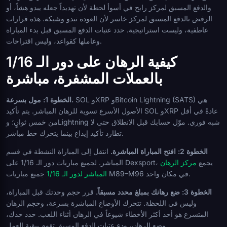
والدفع المسبق لمركز رابح في أسوأ لحظة لأن تهديداً جعله يبدو هشاً، أو
الرفض بالدفع المسبق لمركز خاسر لأن العودة تبدو وشيكة. هذه قرارات
عاطفية، وليست استراتيجية. حدد عتبات الدفع المسبق قبل بدء المباراة
وعاملها كقواعد، وليس اقتراحات.
كيفية الرهان على دور الـ 1/16
بالعملات المشفرة، مباشرة
SOL وXRP وBitcoin Lightning (SATS) هي
الخطوة 1: مول بسرعة.
الأصول الأسرع تسوية للرهان المباشر. يتم تأكيد SOL وXRP عادةً في أقل
من خمس ثوانٍ؛ وLightning شبه فوري. موّل حسابك قبل الانطلاق حتى لا
تطارد تأكيد إيداع بينما يتحرك خط مباشر.
الخطوة 2: افتح المباراة المباشرة.
انتقل إلى المباراة النشطة في قسم
المباشر. لجميع مباريات دور الـ 1/16 على Dexsport، يجمع
مركز الرهان
جميع مباريات M89–M96 في مكان واحد.
المباشر لدور الـ 1/16
الخطوة 3: ضع رهانك بمبلغ محدد مسبقاً.
قرر حجم وحدتك قبل المباراة،
وليس في اللحظة. تتحرك الأوضاع المباشرة بسرعة، وحجم الرهان
المتسرع هو أحد أكثر الأخطاء شيوعاً في الرهان أثناء اللعب. حدد حدك،
وضع الرهان، ودع عتبات الدفع المسبق تقوم ببقية العمل.