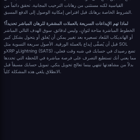
القياسية لكنه مستثنى من رهانات الترحيب المجانية. تحقق دائماً من
الشروط الخاصة برهانك قبل افتراض إمكانية الوصول إلى الدفع المسبق.
لماذا تهم الإيداعات السريعة بالعملات المشفرة للرهان المباشر تحديداً؟
الخطوط المباشرة متاحة لثوانٍ، وليس لدقائق. سوق الهدف التالي المباشر
أو الهانديكاب المُعاد تسعيره بعد تغيير يمكن أن يُغلق أو يتحول بشكل كبير
قبل أن يُصفَّى إيداع بالعملة الورقية. الأصول سريعة التسوية مثل SOL
وXRP وLightning (SATS) تضع رصيدك في حسابك في شبه وقت فعلي،
مما يعني أنك تستطيع التصرف على فرصة مباشرة في اللحظة التي تحددها
بدلاً من مشاهدتها تنتهي بينما تعالج تحويل بنكي. تمويل حسابك مسبقاً قبل
الانطلاق يلغي هذه المشكلة كلياً.