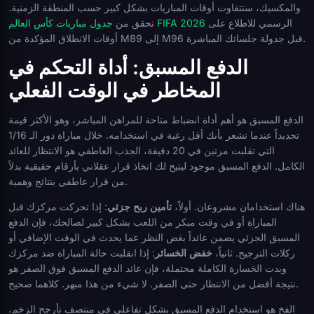
والمكسيك، ستتفاوت أوقات المباريات بشكل كبير حسب المنطقة الزمنية.
الرسمي للاطلاع على
جدول مباريات كأس العالم FIFA 2026
تحقق من
أوقات الانطلاق المؤكدة من M89 إلى M96 قبل جدولة جلساتك المباشرة.
الدفع المسبق: أداة التحكم في
المخاطر في الوقت الفعلي
الدفع المسبق هو أهم أداة انضباط متاحة للمراهن المباشر، وهو الأكثر قيمة
تحديداً عندما تشعر بأنك أقل رغبة في استخدامه. خلال مباراة دور الـ 1/16
التي تقلبت مرتين في 20 دقيقة، الجذب العاطفي هو الانتظار للعائد
الكامل. الدفع المسبق موجود ليتيح لك اتخاذ قرار عقلاني بأرقام حقيقية بدلاً
من قرار عاطفي بنتائج وهمية.
هناك استخدامان مشروعان. أولاً،
تأمين ربح جزئي
: إذا تحركت مركزك قبل
المباراة أو في وقت مبكر من اللعب بشكل كبير لصالحك، فإن الدفع
المسبق الجزئي يضمن عائداً بغض النظر عما يحدث في الوقت الإضافي أو
ركلات الترجيح. ثانياً،
خفض الخسائر
: إذا انقلبت حالة المباراة ضد مركزك
وبدت الخسارة الكاملة محتملة، فإن عائد الدفع المسبق فوق الصفر هو
نتيجة أفضل من الانتظار حتى الصفر. لا شيء من هذا مبهر. كلاهما صحيح.
الفخ هو استخدام الدفع المسبق بشكل تفاعلي في منتصف تأرجح الزخم،